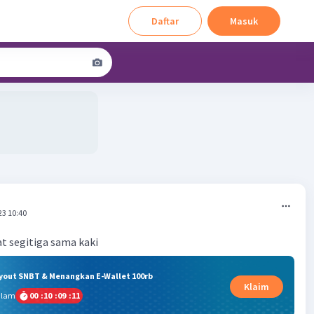
Daftar
Masuk
23 10:40
at segitiga sama kaki
ryout SNBT & Menangkan E-Wallet 100rb
Klaim
alam
00
:
10
:
09
:
11