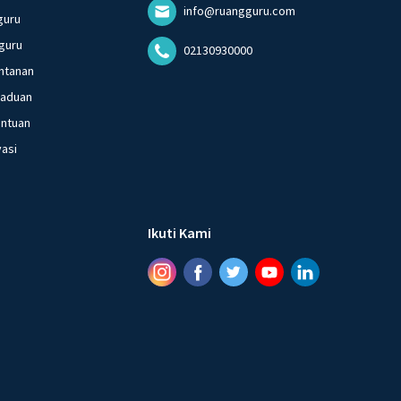
info@ruangguru.com
guru
guru
02130930000
ntanan
gaduan
entuan
vasi
Ikuti Kami