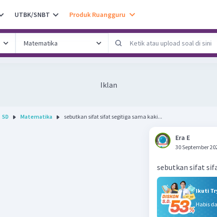
UTBK/SNBT
Produk Ruangguru
Iklan
SD
Matematika
sebutkan sifat sifat segitiga sama kaki...
Era E
30 September 20
sebutkan sifat sif
Ikuti T
Habis d