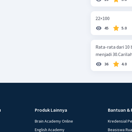
22×100
45
5.0
Rata-rata dari 10 
menjadi 30.Carilah
36
4.0
u
Produk Lainnya
Bantuan & 
Brain Academy Online
Kredensial P
English Academy
Beasiswa Ru