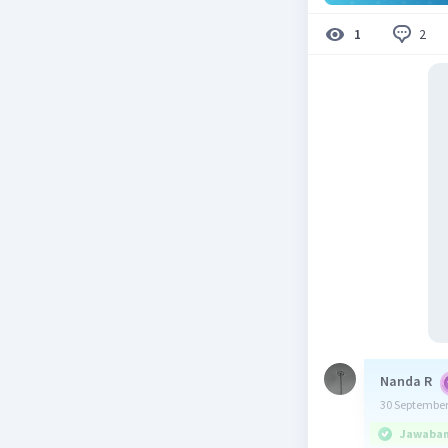
2
1
Nanda R
30 September
Jawaban 