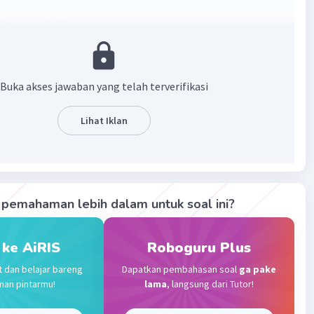
tiga sama kaki
ki dua sisi yang sama panjang
ki dua sudut yang sama besar
Buka akses jawaban yang telah terverifikasi
besar sudutnya adalah 180°.
Lihat Iklan
·
0.0
(
0
)
Balas
ating
Community
Level 73
pemahaman lebih dalam untuk soal ini?
 2023 10:43
terverifikasi
 ke AiRIS
Roboguru Plus
sama kaki adalah salah satu bentuk segitiga yang memiliki
Iklan
t dan belajar bareng
Dapatkan pembahasan soal
ga pake
yang memiliki panjang yang sama dan satu sisi yang memiliki
man pintarmu!
lama
, langsung dari Tutor!
ang berbeda. Sifat-sifat segitiga sama kaki meliputi:
Sama Panjang:
Dalam segitiga sama kaki, dua sisi yang