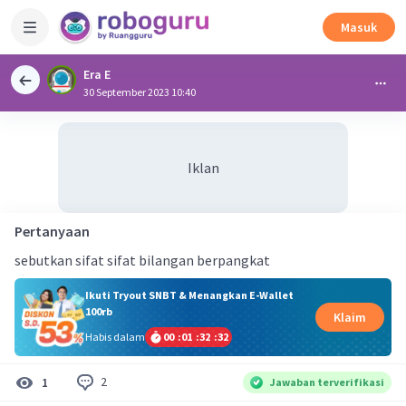
Masuk
Era E
30 September 2023 10:40
Iklan
Pertanyaan
sebutkan sifat sifat bilangan berpangkat
Ikuti Tryout SNBT & Menangkan E-Wallet
100rb
Klaim
Habis dalam
00
:
01
:
32
:
31
2
1
Jawaban terverifikasi