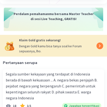
·
0.0
(
0
)
Balas
Beri Rating
Perdalam pemahamanmu bersama Master Teacher
Shalomitha A
Level 63
di sesi Live Teaching, GRATIS!
23 Desember 2023 05:51
Jawaban terverifikasi
-tunggal: dalam negara tidak ada kekuasaan
Klaim Gold gratis sekarang!
Iklan
lainnya)
Dengan Gold kamu bisa tanya soal ke Forum
-asli: kekuasaan tidak berasal dari kekuasaan
sepuasnya, lho.
yang lain
-abadi: negara kedaulatan adalah kekuasaan
Pertanyaan serupa
tertinggi
Segala sumber kekayaan yang terdapat di Indonesia
·
0.0
(
0
)
Balas
Beri Rating
berada di bawah kekuasaan ... A. negara bekas penjajah B.
pejabat negara yang berpengaruh C. pemerintah untuk
kepentingan seluruh rakyat D. pihak swasta E. warga
negara Indonesia
18
3.5
Jawaban terverifikasi