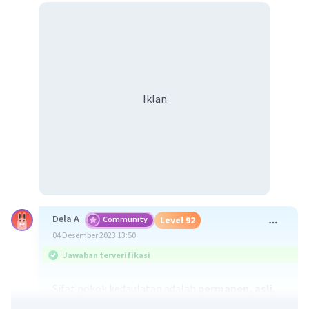
Iklan
Dela A
Community
Level 92
04 Desember 2023 13:50
Jawaban terverifikasi
Sifat pokok kedaulatan adalah
permanen, asli,
bulat, dan tidak terbatas.