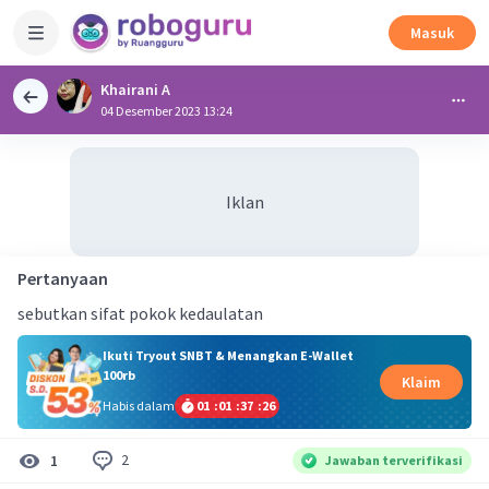
Masuk
Khairani A
04 Desember 2023 13:24
Iklan
Pertanyaan
sebutkan sifat pokok kedaulatan
Ikuti Tryout SNBT & Menangkan E-Wallet
100rb
Klaim
Habis dalam
01
:
01
:
37
:
26
2
1
Jawaban terverifikasi