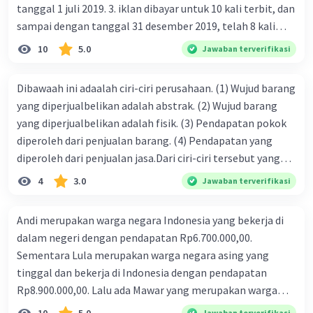
Perubahan-perubahan transaksi yang
tanggal 1 juli 2019. 3. iklan dibayar untuk 10 kali terbit, dan
menunjukkan arus kas ini dapat dicatat dalam
sampai dengan tanggal 31 desember 2019, telah 8 kali
laporan arus kas. Laporan arus kas merupakan
terbit. 4. gaji terutang untuk periode berjalan sebesar
10
5.0
Jawaban terverifikasi
salah satu laporan keuangan yang memberikan
Rp800.000,00 dari data di atas, pencatatan jurnal pembalik
informasi tentang arus masuk dan arus keluar
yang benar adalah ....
kas dari suatu perusahaan selama periode
Dibawaah ini adaalah ciri-ciri perusahaan. (1) Wujud barang
tertentu.
yang diperjualbelikan adalah abstrak. (2) Wujud barang
yang diperjualbelikan adalah fisik. (3) Pendapatan pokok
·
0.0
(
0
)
Balas
Beri Rating
diperoleh dari penjualan barang. (4) Pendapatan yang
diperoleh dari penjualan jasa.Dari ciri-ciri tersebut yang
merupakan ciri dari perusahaan dagang ditunjukan pada
4
3.0
Jawaban terverifikasi
nomor…. a. 1 dan 3 b. 3 dan 4 c. 2 dan 3 d. 1 dan 2 e. 2 dan 4
Andi merupakan warga negara Indonesia yang bekerja di
dalam negeri dengan pendapatan Rp6.700.000,00.
Sementara Lula merupakan warga negara asing yang
Iklan
tinggal dan bekerja di Indonesia dengan pendapatan
Rp8.900.000,00. Lalu ada Mawar yang merupakan warga
negara Indonesia yang tinggal dan bekerja di luar negeri
Jawaban terverifikasi