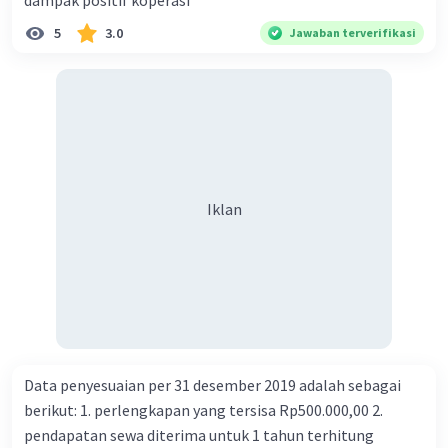
dampak positif koperasi
Pembayaran kas kepada karyawan
5
3.0
Jawaban terverifikasi
Pembayaran kas untuk beban
Arus kas dari aktivitas investasi:
Pembayaran kas untuk pembelian
aset tetap
Penerimaan kas dari penjualan aset
tetap
Iklan
Penerimaan kas dari dividen
Arus kas dari aktivitas pendanaan:
Penerimaan kas dari penerbitan
saham
Pembayaran kas untuk dividen
Data penyesuaian per 31 desember 2019 adalah sebagai
Pembayaran kas untuk pelunasan
utang
berikut: 1. perlengkapan yang tersisa Rp500.000,00 2.
pendapatan sewa diterima untuk 1 tahun terhitung