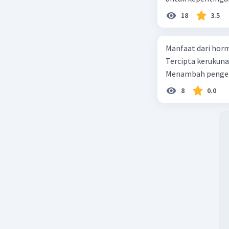
18
3.5
Manfaat dari horm
Tercipta kerukun
Menambah pengeta
8
0.0