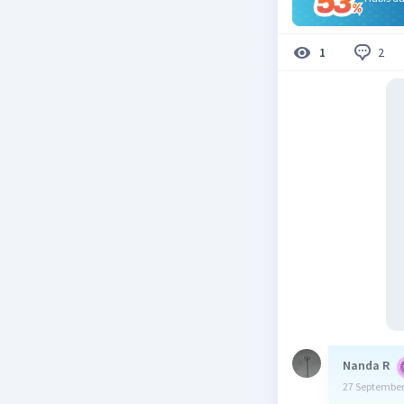
2
1
Nanda R
27 September