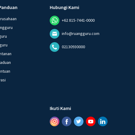
Panduan
Hubungi Kami
erusahaan
+62 815-7441-0000
angguru
info@ruangguru.com
guru
guru
02130930000
ntanan
gaduan
entuan
vasi
Ikuti Kami