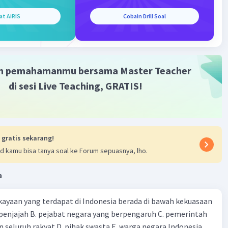
han Mei 1998
at AiRIS
Cobain Drill Soal
i.
 Papua.
 masih banyak peristiwa-peristiwa yang lain, seperti
n antarpendukung klub sepak bola, demonstrasi yang
aksi kekerasan, konflik antarsuku, dan lain sebagainya
.
m pemahamanmu bersama Master Teacher
-peristiwa tersebut apabila tidak segera diatasi akan
di sesi Live Teaching, GRATIS!
an rusaknya persatuan dan kesatuan bangsa.
·
0.0
(
0
)
Balas
ating
 gratis sekarang!
d kamu bisa tanya soal ke Forum sepuasnya, lho.
a
ayaan yang terdapat di Indonesia berada di bawah kekuasaan
 seluruh rakyat D. pihak swasta E. warga negara Indonesia