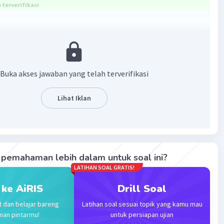
terverifikasi
 yang dapat mengancam keutuhan negara Indonesia adalah
rontakan GAM
han Mei 1998
Buka akses jawaban yang telah terverifikasi
KI
k Papua.
Lihat Iklan
·
0.0
(
0
)
Balas
ating
pemahaman lebih dalam untuk soal ini?
Community
Level 73
LATIHAN SOAL GRATIS!
 2023 12:57
terverifikasi
 ke AiRIS
Drill Soal
t dan belajar bareng
Latihan soal sesuai topik yang kamu mau
 yang dapat mengancam keutuhan NKRI :
Iklan
man pintarmu!
untuk persiapan ujian
 GAM (gerakan Aceh merdeka)