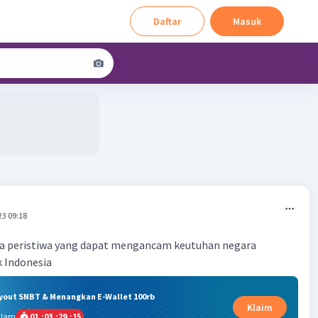
Daftar
Masuk
23 09:18
wa peristiwa yang dapat mengancam keutuhan negara
k Indonesia
ryout SNBT & Menangkan E-Wallet 100rb
Klaim
alam
01
:
03
:
29
:
14