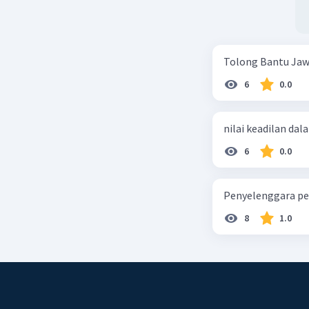
Tolong Bantu Jaw
6
0.0
nilai keadilan dal
6
0.0
Penyelenggara pe
8
1.0