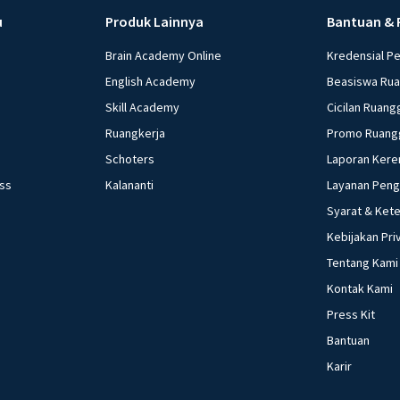
u
Produk Lainnya
Bantuan & 
Brain Academy Online
Kredensial P
English Academy
Beasiswa Ru
Skill Academy
Cicilan Ruang
Ruangkerja
Promo Ruang
Schoters
Laporan Kere
ess
Kalananti
Layanan Pen
Syarat & Ket
Kebijakan Pri
Tentang Kami
Kontak Kami
Press Kit
Bantuan
Karir