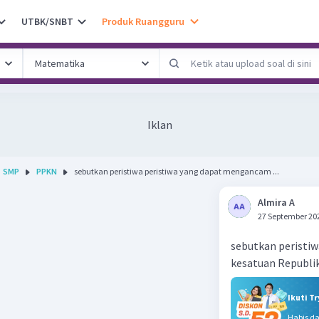
UTBK/SNBT
Produk Ruangguru
Iklan
SMP
PPKN
sebutkan peristiwa peristiwa yang dapat mengancam ...
Almira A
27 September 20
sebutkan peristi
kesatuan Republi
Ikuti T
Habis d