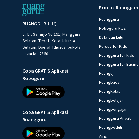
Produk Ruanggur
Ruangguru
RUANGGURU HQ
Roboguru Plus
Jl. Dr. Saharjo No.161, Manggarai
Dafa dan Lulu
Selatan, Tebet, Kota Jakarta
Kursus for Kids
Selatan, Daerah Khusus Ibukota
Jakarta 12860
Ruangguru for Kids
Ruangguru for Busin
Coba GRATIS Aplikasi
Ruanguji
Roboguru
Ruangbaca
Ruangkelas
Ruangbelajar
Ruangpengajar
Coba GRATIS Aplikasi
Ruangguru Privat
Ruangguru
Ruangpeduli
Airis