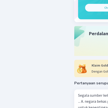
2. kerusu
Ch
3. G30S/pk
4. Konflik
Selain itu
kerusuha
diwarnai 
Perdala
Peristiwa
menyebabk
Beri R
Klaim Gold
Dengan Gol
Pertanyaan serup
Segala sumber kek
... A. negara bekas penjajah B. pejabat negara yang berpengaruh C. pemerintah
untuk kepentingan