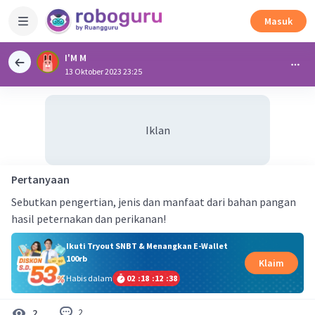
Masuk
I'M M
13 Oktober 2023 23:25
Iklan
Pertanyaan
Sebutkan pengertian, jenis dan manfaat dari bahan pangan
hasil peternakan dan perikanan!
Ikuti Tryout SNBT & Menangkan E-Wallet
100rb
Klaim
Habis dalam
02
:
18
:
12
:
38
2
2