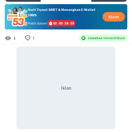
Ikuti Tryout SNBT & Menangkan E-Wallet
100rb
Klaim
Habis dalam
02
:
03
:
58
:
55
1
1
Jawaban terverifikasi
Iklan