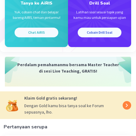
Tanya ke AiRIS
Drill Soal
Yuk, cobain chat dan belajar
Latihan soal sesuai topik yang
bareng AiRIS, teman pintarmu!
kamu mau untuk persiapan ujian
Chat AiRIS
Cobain Drill Soal
Perdalam pemahamanmu bersama Master Teacher
di sesi Live Teaching, GRATIS!
Klaim Gold gratis sekarang!
Dengan Gold kamu bisa tanya soal ke Forum
sepuasnya, lho.
Pertanyaan serupa