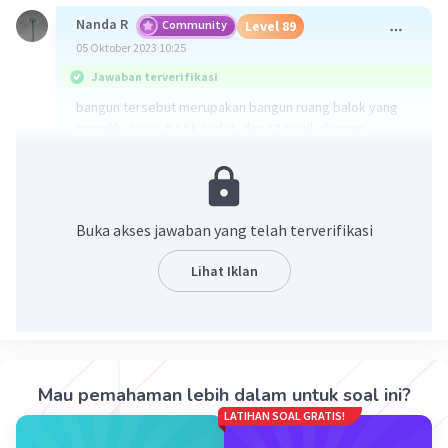
Nanda R
Community
Level 89
05 Oktober 2023 10:25
Jawaban terverifikasi
bangun tersebut merupakan bangun ruang balok yang
memiliki 6 sisi, 8 titik sudut, dan 12 rusuk dengan
panjang yang berbeda.
·
0.0
(
0
)
Balas
Beri Rating
Buka akses jawaban yang telah terverifikasi
Lihat Iklan
Iklan
Mau pemahaman lebih dalam untuk soal ini?
LATIHAN SOAL GRATIS!