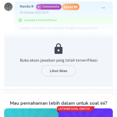
Nanda R
Community
Level 89
05 Oktober 2023 10:25
Jawaban terverifikasi
bangun tersebut merupakan bangun ruang prisma
segienam, karena memiliki alas dan atas berbentuk
segienam.
·
0.0
(
0
)
Balas
Beri Rating
Buka akses jawaban yang telah terverifikasi
Lihat Iklan
Iklan
Mau pemahaman lebih dalam untuk soal ini?
LATIHAN SOAL GRATIS!