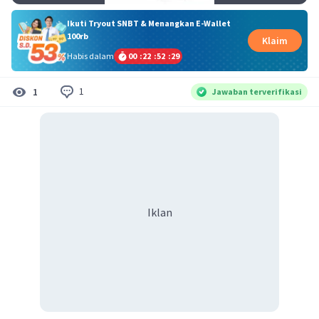
Ikuti Tryout SNBT & Menangkan E-Wallet
100rb
Klaim
Habis dalam
00
:
22
:
52
:
29
1
1
Jawaban terverifikasi
Iklan