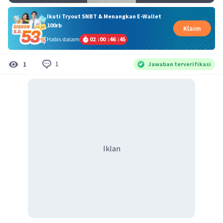
Ikuti Tryout SNBT & Menangkan E-Wallet
100rb
Klaim
Habis dalam
02
:
00
:
46
:
45
1
1
Jawaban terverifikasi
Iklan