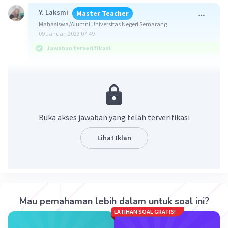
Y. Laksmi
Master Teacher
Mahasiswa/Alumni Universitas Negeri Semarang
09 Januari 2023 07:49
Jawaban terverifikasi
Bagian B adalah tulang rawan hialin yang
berfungsi sebagai bantalan sendi agar tidak nyeri
saat bergerak.
Buka akses jawaban yang telah terverifikasi
Gambar tersebut merupakan struktur sendi yang
menghubungkan dua tulang. Sendi atau
Lihat Iklan
artikulasi merupakan sambungan atau
penghubung antar tulang. Sendi memiliki
beberapa peranan, seperti menghubungkan dua
atau lebih sehingga membentuk rangka dan
memungkinkan rangka tubuh bergerak bebas
Mau pemahaman lebih dalam untuk soal ini?
atau leluasa.
LATIHAN SOAL GRATIS!