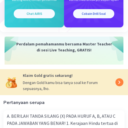
2. Multikulturalisme Akomodatif:
Chat AiRIS
Cobain Drill Soal
- Pengertian: Pendekatan ini melibatkan upaya untuk
mengakomodasi dan mengintegrasikan kelompok-
kelompok budaya yang berbeda ke dalam masyarakat
yang lebih besar tanpa memaksakan asimilasi penuh.
Masyarakat mayoritas memberikan ruang bagi
Perdalam pemahamanmu bersama Master Teacher
kelompok minoritas untuk mempertahankan identitas
di sesi Live Teaching, GRATIS!
budaya mereka sambil tetap berpartisipasi dalam
kehidupan publik.
- Contoh: Kebijakan bilingual di Kanada yang mendukung
penggunaan bahasa Inggris dan Prancis di semua aspek
Klaim Gold gratis sekarang!
kehidupan publik adalah contoh dari multikulturalisme
Dengan Gold kamu bisa tanya soal ke Forum
akomodatif. Ini memungkinkan komunitas berbahasa
sepuasnya, lho.
Prancis di Quebec untuk mempertahankan identitas
budaya mereka sambil tetap menjadi bagian dari negara
Kanada.
Pertanyaan serupa
3. Multikulturalisme Otonomi:
A. BERILAH TANDA SILANG (X) PADA HURUF A, B, ATAU C
- Pengertian: Pendekatan ini memungkinkan kelompok-
PADA JAWABAN YANG BENAR! 1. Kerajaan Hindu tertua di
kelompok budaya atau etnis untuk memiliki otonomi