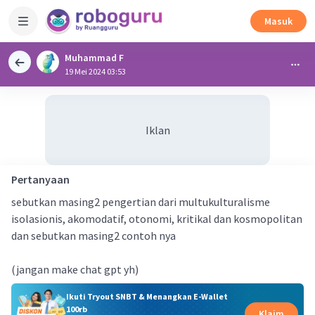
Masuk
Muhammad F
19 Mei 2024 03:53
Iklan
Pertanyaan
sebutkan masing2 pengertian dari multukulturalisme
isolasionis, akomodatif, otonomi, kritikal dan kosmopolitan
dan sebutkan masing2 contoh nya
(jangan make chat gpt yh)
Ikuti Tryout SNBT & Menangkan E-Wallet
100rb
Klaim