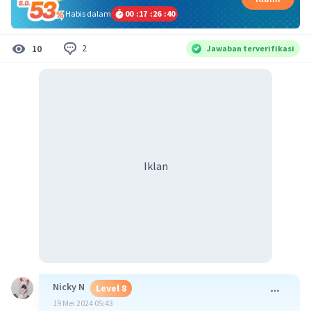
Habis dalam
00
:
17
:
26
:
40
2
10
Jawaban terverifikasi
Iklan
Nicky N
Level 8
19 Mei 2024 05:43