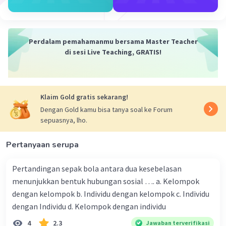
·
0.0
(
0
)
Balas
Beri Rating
Perdalam pemahamanmu bersama Master Teacher
di sesi Live Teaching, GRATIS!
Kevin L
Gold
Level 87
19 Desember 2023 00:11
Jawaban terverifikasi
Klaim Gold gratis sekarang!
Pertanyaan ini berkaitan dengan subjek Ilmu Sosial,
Dengan Gold kamu bisa tanya soal ke Forum
khususnya dalam topik Pemerintahan dan Kebijakan
Iklan
sepuasnya, lho.
Publik. Konsep yang ditanyakan adalah tentang
lembaga-lembaga yang berpengaruh terhadap
Pertanyaan serupa
kebijakan pemerintah.
Penjelasan:
Pertandingan sepak bola antara dua kesebelasan
1. Lembaga Eksekutif: Lembaga ini berperan dalam
menunjukkan bentuk hubungan sosial …. a. Kelompok
pembuatan kebijakan dan pelaksanaan kebijakan
dengan kelompok b. Individu dengan kelompok c. Individu
pemerintah. Presiden sebagai kepala eksekutif memiliki
dengan Individu d. Kelompok dengan individu
peran penting dalam menentukan arah kebijakan
pemerintah.
4
2.3
Jawaban terverifikasi