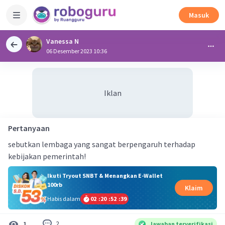
Masuk
Vanessa N
06 Desember 2023 10:36
Iklan
Pertanyaan
sebutkan lembaga yang sangat berpengaruh terhadap
kebijakan pemerintah!
Ikuti Tryout SNBT & Menangkan E-Wallet
100rb
Klaim
Habis dalam
02
:
20
:
52
:
39
2
1
Jawaban terverifikasi