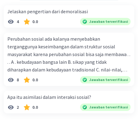
Eksekutif, Legislatif, Yudikatif, Keuangan seperti Bank
Jelaskan pengertian dari demoralisasi
Indonesia, dan Lembaga Swadaya Masyarakat (LSM).
Semoga penjelasan ini membantu kamu 🙂.
4
0.0
Jawaban terverifikasi
·
0.0
(
0
)
Balas
Beri Rating
Perubahan sosial ada kalanya menyebabkan
terganggunya keseimbangan dalam struktur sosial
masyarakat karena perubahan sosial bisa saja membawa . .
. . A . kebudayaan bangsa lain B. sikap yang tidak
diharapkan dalam kebudayaan tradisional C. nilai-nilai,
sikap, dan pola . perilaku yang berbeda D. tidak sesuai
8
0.0
Jawaban terverifikasi
dengan kebudayaan masyarakat setempat
Apa itu asimilasi dalam interaksi sosial?
2
0.0
Jawaban terverifikasi