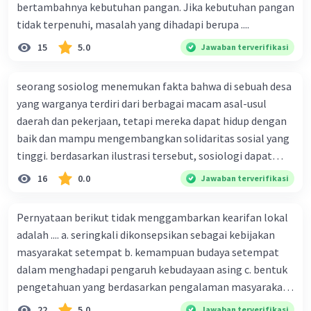
bertambahnya kebutuhan pangan. Jika kebutuhan pangan
tidak terpenuhi, masalah yang dihadapi berupa ....
5. Politik: Indonesia adalah negara demokratis dengan
sistem politik yang pluralistik. Hal ini memungkinkan
15
5.0
Jawaban terverifikasi
masyarakat Indonesia untuk memiliki kebebasan dalam
beragam dan memelihara identitas budaya dan agama
mereka masing-masing.
seorang sosiolog menemukan fakta bahwa di sebuah desa
yang warganya terdiri dari berbagai macam asal-usul
·
0.0
(
0
)
Balas
Beri Rating
daerah dan pekerjaan, tetapi mereka dapat hidup dengan
baik dan mampu mengembangkan solidaritas sosial yang
tinggi. berdasarkan ilustrasi tersebut, sosiologi dapat
berfungsi sebagai ilmu yang ....
16
0.0
Jawaban terverifikasi
Pernyataan berikut tidak menggambarkan kearifan lokal
adalah .... a. seringkali dikonsepsikan sebagai kebijakan
masyarakat setempat b. kemampuan budaya setempat
dalam menghadapi pengaruh kebudayaan asing c. bentuk
pengetahuan yang berdasarkan pengalaman masyarakat
turun temurun antargenerasi d. Kebijakan manusia yang
22
5.0
Jawaban terverifikasi