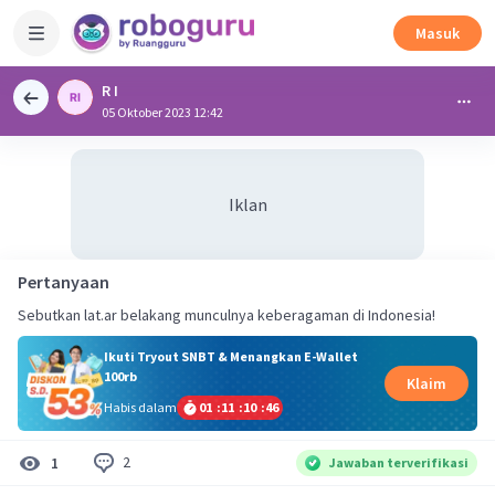
Masuk
R I
05 Oktober 2023 12:42
Iklan
Pertanyaan
Sebutkan lat.ar belakang munculnya keberagaman di Indonesia!
Ikuti Tryout SNBT & Menangkan E-Wallet
100rb
Klaim
Habis dalam
01
:
11
:
10
:
46
2
1
Jawaban terverifikasi