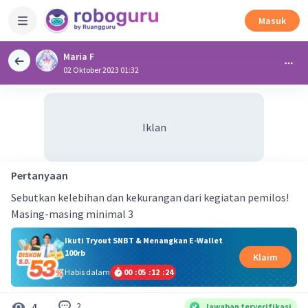
Masuk
Maria F
02 Oktober 2023 01:32
Iklan
Pertanyaan
Sebutkan kelebihan dan kekurangan dari kegiatan pemilos!
Masing-masing minimal 3
Ikuti Tryout SNBT & Menangkan E-Wallet
100rb
Klaim
Habis dalam
00
:
05
:
12
:
24
2
4
Jawaban terverifikasi