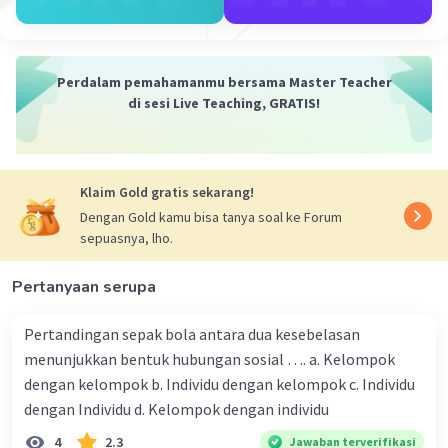
masyarakat
. Pemilos dapat
meningkatkan kesadaran politik
masyarakat tentang pentingnya peran
Perdalam pemahamanmu bersama Master Teacher
politik dalam kehidupan berbangsa dan
di sesi Live Teaching, GRATIS!
bernegara. Dengan mengikuti pemilos,
masyarakat dapat belajar tentang proses
politik dan bagaimana cara berpartisipasi
dalam proses politik.
Klaim Gold gratis sekarang!
Menciptakan pemerintahan yang
Dengan Gold kamu bisa tanya soal ke Forum
demokratis
. Pemilos merupakan salah
sepuasnya, lho.
satu pilar demokrasi. Dengan adanya
pemilos, masyarakat dapat memilih
Pertanyaan serupa
pemimpinnya secara langsung. Hal ini
dapat menciptakan pemerintahan yang
Pertandingan sepak bola antara dua kesebelasan
demokratis karena pemimpin dipilih oleh
menunjukkan bentuk hubungan sosial …. a. Kelompok
rakyat dan bertanggung jawab kepada
dengan kelompok b. Individu dengan kelompok c. Individu
rakyat.
dengan Individu d. Kelompok dengan individu
4
2.3
Jawaban terverifikasi