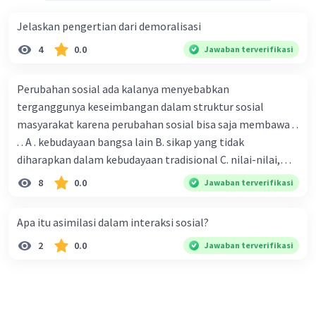
demokrasi yang tidak sempurna.
Jelaskan pengertian dari demoralisasi
4
0.0
Jawaban terverifikasi
Berikut adalah beberapa tips untuk mengatasi
kekurangan pemilos:
Perubahan sosial ada kalanya menyebabkan
Meningkatkan transparansi dan
terganggunya keseimbangan dalam struktur sosial
akuntabilitas penyelenggara pemilos
.
masyarakat karena perubahan sosial bisa saja membawa . .
Transparansi dan akuntabilitas
. . A . kebudayaan bangsa lain B. sikap yang tidak
penyelenggara pemilos dapat
diharapkan dalam kebudayaan tradisional C. nilai-nilai,
meningkatkan kepercayaan masyarakat
sikap, dan pola . perilaku yang berbeda D. tidak sesuai
8
0.0
Jawaban terverifikasi
terhadap pemilos.
dengan kebudayaan masyarakat setempat
Meningkatkan kesadaran masyarakat
tentang pentingnya pemilos yang bersih
Apa itu asimilasi dalam interaksi sosial?
dan adil
. Kesadaran masyarakat tentang
2
0.0
Jawaban terverifikasi
pentingnya pemilos yang bersih dan adil
dapat mendorong masyarakat untuk
menolak kecurangan pemilos.
Meningkatkan kualitas pendidikan