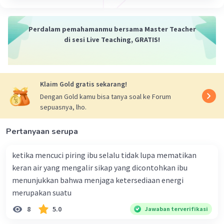
Cnidaria
Cnidaria adalah hewan yang memiliki tentakel
Perdalam pemahamanmu bersama Master Teacher
yang mengandung sel penyengat. Hewan ini
di sesi Live Teaching, GRATIS!
hidup di air, baik di air tawar maupun air laut.
Contoh hewan cnidaria adalah ubur-ubur,
anemon laut, dan koral.
Platyhelminthes
Klaim Gold gratis sekarang!
Platyhelminthes adalah hewan yang bertubuh
Dengan Gold kamu bisa tanya soal ke Forum
pipih. Hewan ini memiliki sistem pencernaan
sepuasnya, lho.
yang tidak sempurna. Contoh hewan
platyhelminthes adalah cacing pipih, planaria,
Pertanyaan serupa
dan cacing pita.
Nematoda
ketika mencuci piring ibu selalu tidak lupa mematikan
Nematoda adalah hewan yang berbentuk silinder
keran air yang mengalir sikap yang dicontohkan ibu
memanjang. Hewan ini memiliki sistem
menunjukkan bahwa menjaga ketersediaan energi
pencernaan yang lengkap. Contoh hewan
merupakan suatu
nematoda adalah cacing kremi, cacing tambang,
8
5.0
Jawaban terverifikasi
dan cacing gilik.