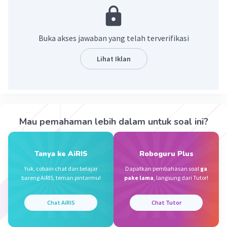
terbagi menjadi delapan filum, yaitu:
Porifera
Buka akses jawaban yang telah terverifikasi
Cnidaria
Platyhelminthes
Lihat Iklan
Nematoda
Annelida
Mollusca
Arthropoda
Echinodermata
Mau pemahaman lebih dalam untuk soal ini?
Berikut adalah penjelasan singkat mengenai
masing-masing filum hewan avertebrata:
Tanya ke AiRIS
Roboguru Plus
Porifera
Yuk, cobain chat dan belajar
Dapatkan pembahasan soal
ga
Porifera adalah hewan yang paling sederhana
bareng AiRIS, teman pintarmu!
pake lama
, langsung dari Tutor!
dan tidak memiliki jaringan tubuh. Hewan ini
memiliki tubuh berpori yang berfungsi untuk
Chat AiRIS
Chat Tutor
menyaring makanan dari air. Contoh hewan
porifera adalah spons.