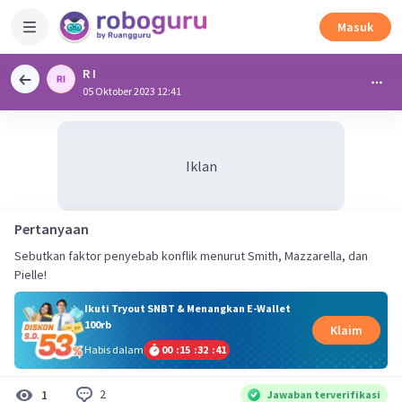
Masuk
R I
05 Oktober 2023 12:41
Iklan
Pertanyaan
Sebutkan faktor penyebab konflik menurut Smith, Mazzarella, dan
Pielle!
Ikuti Tryout SNBT & Menangkan E-Wallet
100rb
Klaim
Habis dalam
00
:
15
:
32
:
41
2
1
Jawaban terverifikasi