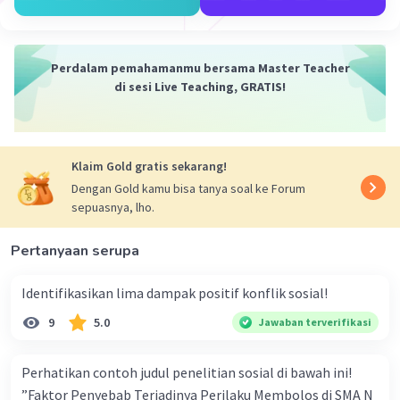
Iklan
perbedaan budaya, ketidakadilan sosial, dan
ketidakpastian politik. Faktor-faktor ini dapat memicu
konflik antara individu, kelompok, atau bahkan antara
Perdalam pemahamanmu bersama Master Teacher
negara.
di sesi Live Teaching, GRATIS!
·
0.0
(
0
)
Balas
Beri Rating
Klaim Gold gratis sekarang!
Dengan Gold kamu bisa tanya soal ke Forum
sepuasnya, lho.
Pertanyaan serupa
Identifikasikan lima dampak positif konflik sosial!
9
5.0
Jawaban terverifikasi
Perhatikan contoh judul penelitian sosial di bawah ini!
”Faktor Penyebab Terjadinya Perilaku Membolos di SMA N