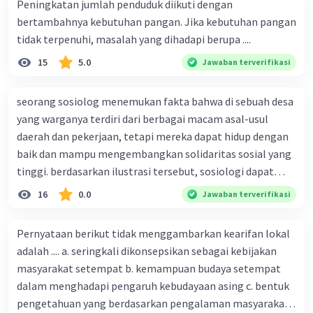
Peningkatan jumlah penduduk diikuti dengan
bertambahnya kebutuhan pangan. Jika kebutuhan pangan
tidak terpenuhi, masalah yang dihadapi berupa ....
15
5.0
Jawaban terverifikasi
seorang sosiolog menemukan fakta bahwa di sebuah desa
yang warganya terdiri dari berbagai macam asal-usul
daerah dan pekerjaan, tetapi mereka dapat hidup dengan
baik dan mampu mengembangkan solidaritas sosial yang
tinggi. berdasarkan ilustrasi tersebut, sosiologi dapat
berfungsi sebagai ilmu yang ....
16
0.0
Jawaban terverifikasi
Pernyataan berikut tidak menggambarkan kearifan lokal
adalah .... a. seringkali dikonsepsikan sebagai kebijakan
masyarakat setempat b. kemampuan budaya setempat
dalam menghadapi pengaruh kebudayaan asing c. bentuk
pengetahuan yang berdasarkan pengalaman masyarakat