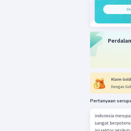
unsur-uns
Ch
Wilayah
topogr
Pendud
mata p
Perdala
Tata k
istiada
Beri R
Klaim Gold
Dengan Gol
Pertanyaan serup
indonesia merupa
sangat berpotens
ini sektor agriku