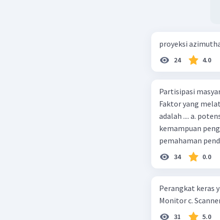
proyeksi azimuth
24
4.0
Partisipasi masy
Faktor yang melat
adalah .... a. pot
kemampuan pengga
pemahaman pendid
masyarakat merup
34
0.0
kepercayaan pem
Perangkat keras ya
Monitor c. Scanner
31
5.0