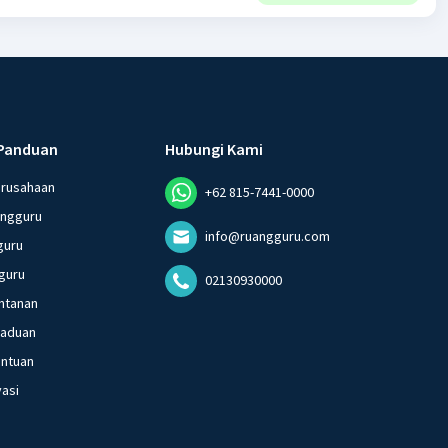
Panduan
Hubungi Kami
erusahaan
+62 815-7441-0000
angguru
info@ruangguru.com
guru
guru
02130930000
ntanan
gaduan
entuan
vasi