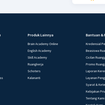
u
Produk Lainnya
Bantuan & 
Brain Academy Online
Kredensial P
English Academy
Beasiswa Ru
Skill Academy
Cicilan Ruang
Ruangkerja
Promo Ruang
Schoters
Laporan Kere
ess
Kalananti
Layanan Pen
Syarat & Ket
Kebijakan Pri
Tentang Kami
Kontak Kami