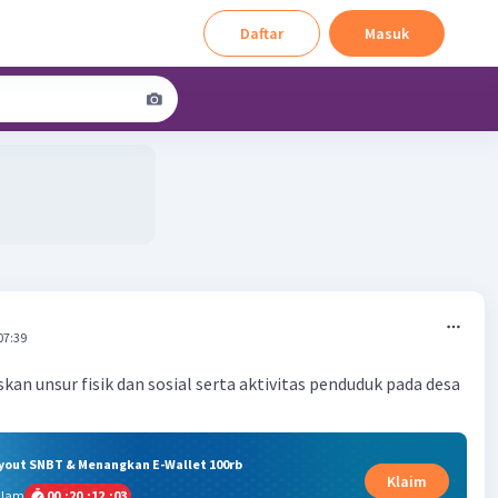
Daftar
Masuk
07:39
kan unsur fisik dan sosial serta aktivitas penduduk pada desa
ryout SNBT & Menangkan E-Wallet 100rb
Klaim
alam
00
:
20
:
12
:
02