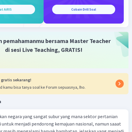
ur desa yaitu
Iklan
at AiRIS
Cobain Drill Soal
 yang meliputi tanah, letak, luas, batas, bentuk, dan
afi.
uk yang meliputi jumlah, kepadatan, persebaran, dan
encaharian.
m pemahamanmu bersama Master Teacher
ehidupan yang meliputi sifat gotong royong, adat
di sesi Live Teaching, GRATIS!
t, tradisi, aturan, dan norma (hukum informal).
·
0.0
(
0
)
Balas
ating
 gratis sekarang!
d kamu bisa tanya soal ke Forum sepuasnya, lho.
a
kan negara yang sangat subur yang mana sektor pertanian
i untuk menjadi pendorong kemajuan nasional, namun saaat
tur masih mengalami banyak hambatan, jelaskan yang menjadi