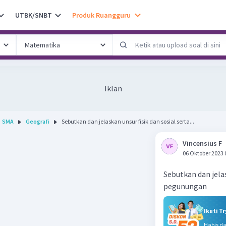
UTBK/SNBT
Produk Ruangguru
Iklan
SMA
Geografi
Sebutkan dan jelaskan unsur fisik dan sosial serta...
Vincensius F
06 Oktober 2023 
Sebutkan dan jelas
pegunungan
Ikuti T
Habis d