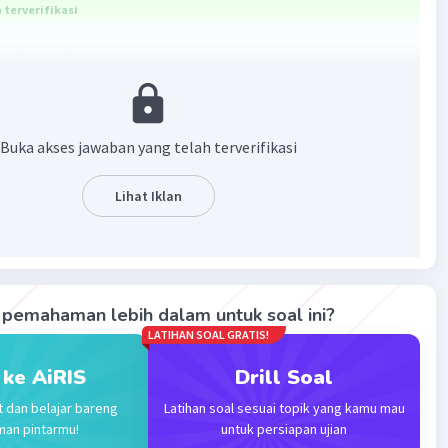
terverifikasi
ur desa yaitu
 yang meliputi tanah, letak, luas, batas, bentuk, dan
afi.
Buka akses jawaban yang telah terverifikasi
uk yang meliputi jumlah, kepadatan, persebaran, dan
encaharian.
Lihat Iklan
ehidupan yang meliputi sifat gotong royong, adat
t, tradisi, aturan, dan norma (hukum informal).
·
0.0
(
0
)
Balas
ating
pemahaman lebih dalam untuk soal ini?
LATIHAN SOAL GRATIS!
Community
Level 92
 ke AiRIS
Drill Soal
2023 06:33
t dan belajar bareng
Latihan soal sesuai topik yang kamu mau
terverifikasi
man pintarmu!
untuk persiapan ujian