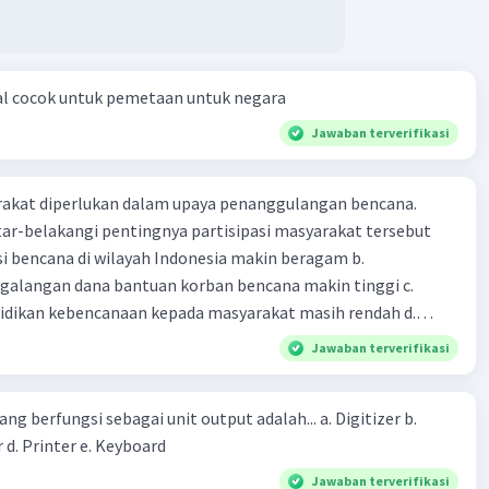
al cocok untuk pemetaan untuk negara
Jawaban terverifikasi
arakat diperlukan dalam upaya penanggulangan bencana.
ar-belakangi pentingnya partisipasi masyarakat tersebut
ensi bencana di wilayah Indonesia makin beragam b.
langan dana bantuan korban bencana makin tinggi c.
ikan kebencanaan kepada masyarakat masih rendah d.
akan pihak yang langsung berhadapan dengan bencana e.
Jawaban terverifikasi
erintah bahwa masyarakat mampu mengatasi bencana
ng berfungsi sebagai unit output adalah... a. Digitizer b.
 d. Printer e. Keyboard
Jawaban terverifikasi