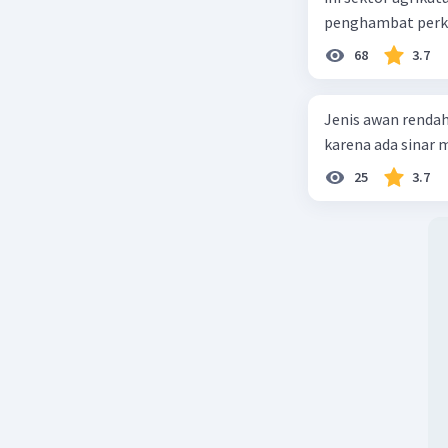
penghambat perke
68
3.7
Jenis awan rendah
karena ada sinar ma
25
3.7