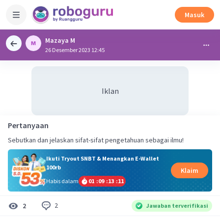
Masuk
Mazaya M
26 Desember 2023 12:45
Iklan
Pertanyaan
Sebutkan dan jelaskan sifat-sifat pengetahuan sebagai ilmu!
Ikuti Tryout SNBT & Menangkan E-Wallet
100rb
Klaim
Habis dalam
01
:
09
:
13
:
10
2
2
Jawaban terverifikasi