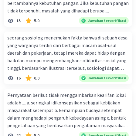
teori lama yang sudah disempurnakan,
bertambahnya kebutuhan pangan. Jika kebutuhan pangan
ditambah, dan diperbaiki sehingga
tidak terpenuhi, masalah yang dihadapi berupa ....
semakin sempurna. ...
15
5.0
Jawaban terverifikasi
3. Objektif. ...
4. Andal dan Dirancang. ...
seorang sosiolog menemukan fakta bahwa di sebuah desa
Empiris.
yang warganya terdiri dari berbagai macam asal-usul
daerah dan pekerjaan, tetapi mereka dapat hidup dengan
·
0.0
(
0
)
Balas
Beri Rating
baik dan mampu mengembangkan solidaritas sosial yang
tinggi. berdasarkan ilustrasi tersebut, sosiologi dapat
berfungsi sebagai ilmu yang ....
16
0.0
Jawaban terverifikasi
Pernyataan berikut tidak menggambarkan kearifan lokal
adalah .... a. seringkali dikonsepsikan sebagai kebijakan
masyarakat setempat b. kemampuan budaya setempat
dalam menghadapi pengaruh kebudayaan asing c. bentuk
pengetahuan yang berdasarkan pengalaman masyarakat
turun temurun antargenerasi d. Kebijakan manusia yang
22
5.0
Jawaban terverifikasi