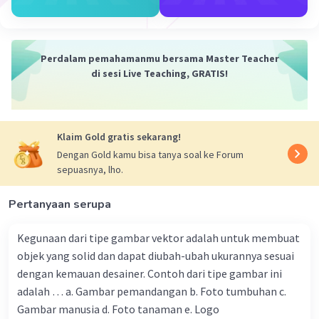
dari satu program ke program lain. Berikut
adalah langkah-langkah umum dalam teknik
Objek Linking & Embedding:
Perdalam pemahamanmu bersama Master Teacher
Pilih Objek yang Akan Di-Link atau Di-Embed
:
di sesi Live Teaching, GRATIS!
Langkah pertama adalah memilih objek yang
ingin dihubungkan atau disematkan ke dalam
program lain. Objek ini bisa berupa gambar,
tabel, grafik, atau objek lainnya.
Klaim Gold gratis sekarang!
Copy Objek Asal
: Objek yang telah dipilih
Dengan Gold kamu bisa tanya soal ke Forum
kemudian disalin dari program asalnya
sepuasnya, lho.
menggunakan fungsi copy atau cut, tergantung
pada preferensi pengguna.
Pertanyaan serupa
Paste Objek
: Objek yang telah disalin kemudian
dipasang ke dalam program tujuan
Kegunaan dari tipe gambar vektor adalah untuk membuat
menggunakan fungsi paste. Di sini, pengguna
objek yang solid dan dapat diubah-ubah ukurannya sesuai
biasanya memiliki opsi untuk memilih apakah
dengan kemauan desainer. Contoh dari tipe gambar ini
ingin me-embed objek atau hanya me-link
adalah … a. Gambar pemandangan b. Foto tumbuhan c.
objeknya.
Gambar manusia d. Foto tanaman e. Logo