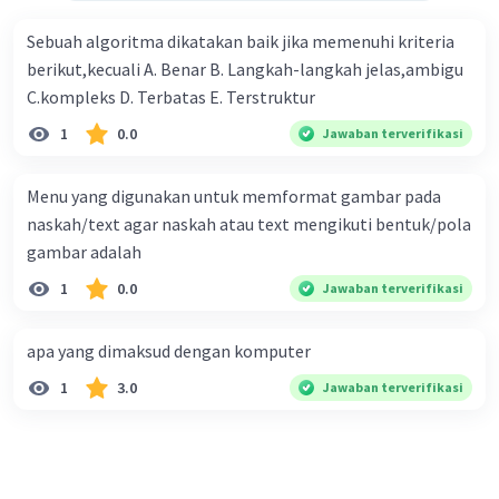
yang telah ditambahkan atau diubah akan tetap
ada saat program dibuka kembali.
Sebuah algoritma dikatakan baik jika memenuhi kriteria
berikut,kecuali A. Benar B. Langkah-langkah jelas,ambigu
·
0.0
(
0
)
Balas
Beri Rating
C.kompleks D. Terbatas E. Terstruktur
1
0.0
Jawaban terverifikasi
Menu yang digunakan untuk memformat gambar pada
naskah/text agar naskah atau text mengikuti bentuk/pola
gambar adalah
1
0.0
Jawaban terverifikasi
apa yang dimaksud dengan komputer
1
3.0
Jawaban terverifikasi