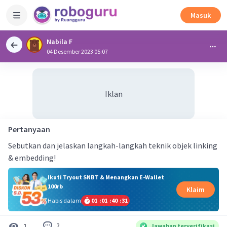
Masuk
Nabila F
04 Desember 2023 05:07
Iklan
Pertanyaan
Sebutkan dan jelaskan langkah-langkah teknik objek linking
& embedding!
Ikuti Tryout SNBT & Menangkan E-Wallet
100rb
Klaim
Habis dalam
01
:
01
:
40
:
31
2
1
Jawaban terverifikasi