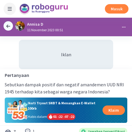
Masuk
Annisa D
11 November 2023 00:51
Iklan
Pertanyaan
Sebutkan dampak positif dan negatif amandemen UUD NRI
1945 terhadap kita sebagai warga negara Indonesia?
Ikuti Tryout SNBT & Menangkan E-Wallet
100rb
Klaim
Habis dalam
01
:
22
:
07
:
22
1
7
Jawaban terverifikasi