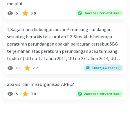
Iklan
melalui
5
0.0
Jawaban terverifikasi
1.Bagaimana hubungan antar Perundang - undangan
sesuai dg herarkis tata urutan ? 2. Simaklah beberapa
peraturan perundangan apakah peraturan tersebut SBG
terjemahan atas peraturan perundangan atau tumpang
tindih ? ( UU no 12 Tahun 2011, UU no 23Tahun 2014, UU No
25 Tahun 2004 ) 3 . Tuliskan peraturan perundangan yg di
17
2.2
Lihat jawaban (3)
undangkan atas perintah TAP MPR NO I / MPR/ 2003
4.sebutkan produk UU atas perintah UUD NRI Tahun 1945 (
apa visi dan misi organisasi APEC?
pasal18, pasal 22, pasal 23, Pasal 26 , Pasal 27,pasal ,pasal
5
0.0
Jawaban terverifikasi
28, pasal 29, pasal 30 ,pasal 31 dan pasal 33 )