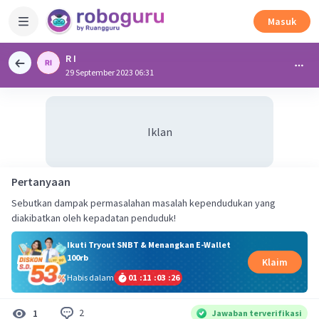
Masuk
R I
29 September 2023 06:31
Iklan
Pertanyaan
Sebutkan dampak permasalahan masalah kependudukan yang
diakibatkan oleh kepadatan penduduk!
Ikuti Tryout SNBT & Menangkan E-Wallet
100rb
Klaim
Habis dalam
01
:
11
:
03
:
25
2
1
Jawaban terverifikasi