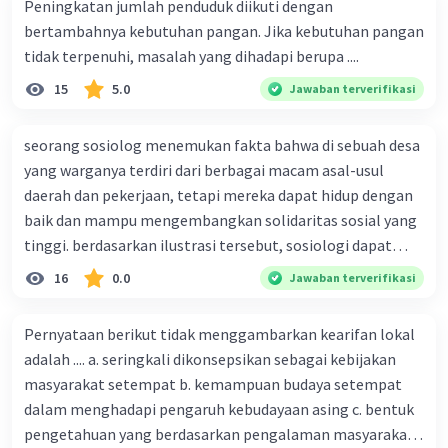
Peningkatan jumlah penduduk diikuti dengan
orang di area dengan kepadatan penduduk tinggi,
bertambahnya kebutuhan pangan. Jika kebutuhan pangan
lapangan pekerjaan yang tersedia mungkin tidak cukup
tidak terpenuhi, masalah yang dihadapi berupa ....
untuk menampung semua penduduk dewasa. Hal ini
dapat menyebabkan tingginya tingkat pengangguran.
15
5.0
Jawaban terverifikasi
Isu Sosial dan Kebudayaan: Kepadatan penduduk yang
tinggi dapat menciptakan tekanan sosial dan perubahan
seorang sosiolog menemukan fakta bahwa di sebuah desa
dalam norma-norma budaya. Hal ini bisa memicu konflik
yang warganya terdiri dari berbagai macam asal-usul
sosial dan perubahan dalam struktur sosial masyarakat.
daerah dan pekerjaan, tetapi mereka dapat hidup dengan
baik dan mampu mengembangkan solidaritas sosial yang
Penting untuk dicatat bahwa dampak dari kepadatan
tinggi. berdasarkan ilustrasi tersebut, sosiologi dapat
penduduk yang tinggi akan bervariasi tergantung pada
konteks sosial, ekonomi, dan politik suatu daerah.
berfungsi sebagai ilmu yang ....
16
0.0
Jawaban terverifikasi
Upaya perencanaan perkotaan dan kebijakan yang bijak
dapat membantu mengatasi sebagian besar dampak
negatif yang diakibatkan oleh kepadatan penduduk
Pernyataan berikut tidak menggambarkan kearifan lokal
yang tinggi.
adalah .... a. seringkali dikonsepsikan sebagai kebijakan
masyarakat setempat b. kemampuan budaya setempat
·
0.0
(
0
)
Balas
Beri Rating
dalam menghadapi pengaruh kebudayaan asing c. bentuk
pengetahuan yang berdasarkan pengalaman masyarakat