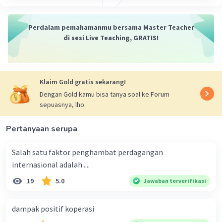
Banyaknya jumlah pembeli dan penjual. ...
Barang atau jasa yang diperdagangkan
Perdalam pemahamanmu bersama Master Teacher
sifatnya homogen. ...
di sesi Live Teaching, GRATIS!
Faktor produksi bebas bergerak. ...
Terdapat kebebasan dalam mengambil
keputusan. ...
Klaim Gold gratis sekarang!
Dengan Gold kamu bisa tanya soal ke Forum
·
0.0
(
0
)
Balas
Beri Rating
sepuasnya, lho.
Pertanyaan serupa
Salah satu faktor penghambat perdagangan
internasional adalah ....
19
5.0
Jawaban terverifikasi
dampak positif koperasi