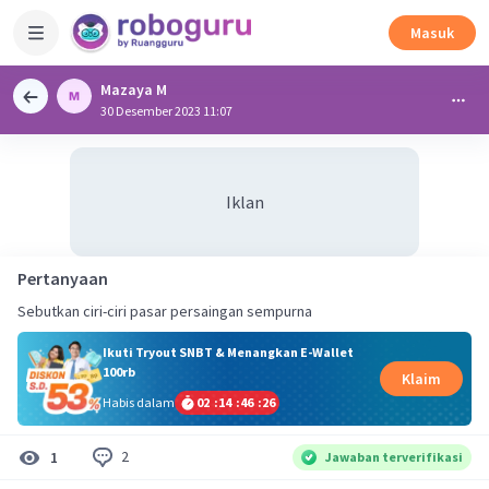
Masuk
Mazaya M
30 Desember 2023 11:07
Iklan
Pertanyaan
Sebutkan ciri-ciri pasar persaingan sempurna
Ikuti Tryout SNBT & Menangkan E-Wallet
100rb
Klaim
Habis dalam
02
:
14
:
46
:
26
2
1
Jawaban terverifikasi