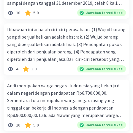
sampai dengan tanggal 31 desember 2019, telah 8 kali
terbit. 4. gaji terutang untuk periode berjalan sebesar
10
5.0
Jawaban terverifikasi
Rp800.000,00 dari data di atas, pencatatan jurnal pembalik
yang benar adalah ....
Dibawaah ini adaalah ciri-ciri perusahaan. (1) Wujud barang
yang diperjualbelikan adalah abstrak. (2) Wujud barang
yang diperjualbelikan adalah fisik. (3) Pendapatan pokok
diperoleh dari penjualan barang. (4) Pendapatan yang
diperoleh dari penjualan jasa.Dari ciri-ciri tersebut yang
merupakan ciri dari perusahaan dagang ditunjukan pada
4
3.0
Jawaban terverifikasi
nomor…. a. 1 dan 3 b. 3 dan 4 c. 2 dan 3 d. 1 dan 2 e. 2 dan 4
Andi merupakan warga negara Indonesia yang bekerja di
dalam negeri dengan pendapatan Rp6.700.000,00.
Sementara Lula merupakan warga negara asing yang
tinggal dan bekerja di Indonesia dengan pendapatan
Rp8.900.000,00. Lalu ada Mawar yang merupakan warga
negara Indonesia yang tinggal dan bekerja di luar negeri
10
5.0
Jawaban terverifikasi
dengan pendapatan Rp11.000.000,00. Hitunglah PNB