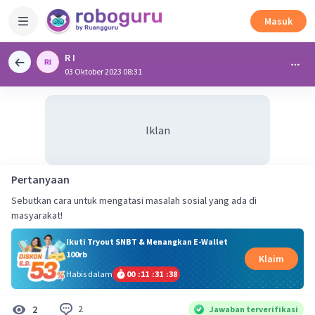
Masuk
R I
03 Oktober 2023 08:31
Iklan
Pertanyaan
Sebutkan cara untuk mengatasi masalah sosial yang ada di
masyarakat!
Ikuti Tryout SNBT & Menangkan E-Wallet
100rb
Klaim
Habis dalam
00
:
11
:
31
:
38
2
2
Jawaban terverifikasi