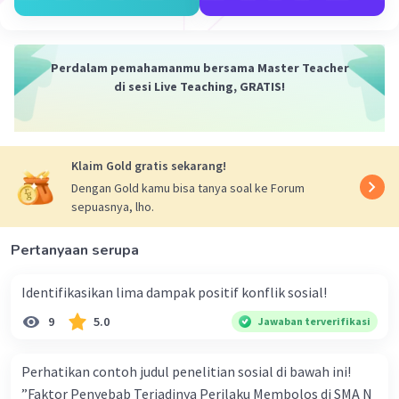
pengangguran.
H. Perguruan tinggi melakukan pengabdian kepada
masyarakat dengan memberikan berbagai penyuluhan.
Perdalam pemahamanmu bersama Master Teacher
·
0.0
(
0
)
Balas
Beri Rating
di sesi Live Teaching, GRATIS!
Erwin A
Community
Level 67
03 Oktober 2023 15:25
Klaim Gold gratis sekarang!
Jawaban terverifikasi
Dengan Gold kamu bisa tanya soal ke Forum
sepuasnya, lho.
Ada banyak cara untuk mengatasi masalah sosial yang
ada di masyarakat. Berikut adalah beberapa cara yang
Iklan
Pertanyaan serupa
dapat dilakukan:
1.Pendidikan
Identifikasikan lima dampak positif konflik sosial!
Pendidikan adalah salah satu cara yang paling efektif
9
5.0
Jawaban terverifikasi
untuk mengatasi masalah sosial. Pendidikan dapat
meningkatkan kesadaran masyarakat akan pentingnya
nilai-nilai sosial, seperti solidaritas, toleransi, dan
Perhatikan contoh judul penelitian sosial di bawah ini!
kesetaraan. Pendidikan juga dapat meningkatkan
”Faktor Penyebab Terjadinya Perilaku Membolos di SMA N