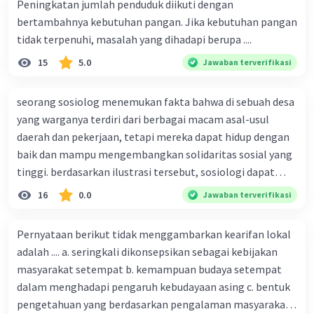
Peningkatan jumlah penduduk diikuti dengan
2.Masalah pengangguran
bertambahnya kebutuhan pangan. Jika kebutuhan pangan
Masalah pengangguran dapat diatasi dengan
tidak terpenuhi, masalah yang dihadapi berupa ....
meningkatkan kesempatan kerja. Pemerintah dapat
memberikan pelatihan kerja kepada masyarakat dan
15
5.0
Jawaban terverifikasi
mendorong investasi di daerah tertinggal.
3.Masalah kriminalitas
Masalah kriminalitas dapat diatasi dengan meningkatkan
seorang sosiolog menemukan fakta bahwa di sebuah desa
penegakan hukum dan meningkatkan kesejahteraan
yang warganya terdiri dari berbagai macam asal-usul
masyarakat. Pemerintah juga dapat memberikan
daerah dan pekerjaan, tetapi mereka dapat hidup dengan
rehabilitasi kepada pelaku kriminalitas.
baik dan mampu mengembangkan solidaritas sosial yang
4.Masalah kekerasan
tinggi. berdasarkan ilustrasi tersebut, sosiologi dapat
Masalah kekerasan dapat diatasi dengan meningkatkan
kesadaran masyarakat akan pentingnya nilai-nilai
berfungsi sebagai ilmu yang ....
16
0.0
Jawaban terverifikasi
kemanusiaan. Pemerintah juga dapat memberikan
perlindungan kepada korban kekerasan.
5.Masalah lingkungan
Pernyataan berikut tidak menggambarkan kearifan lokal
Masalah lingkungan dapat diatasi dengan meningkatkan
adalah .... a. seringkali dikonsepsikan sebagai kebijakan
kesadaran masyarakat akan pentingnya menjaga
masyarakat setempat b. kemampuan budaya setempat
lingkungan. Pemerintah juga dapat membuat kebijakan
dalam menghadapi pengaruh kebudayaan asing c. bentuk
untuk melindungi lingkungan.
pengetahuan yang berdasarkan pengalaman masyarakat