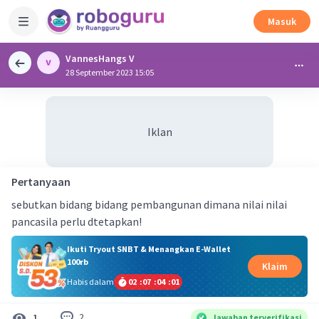
Masuk
VannesHangs V
28 September 2023 15:05
Iklan
Pertanyaan
sebutkan bidang bidang pembangunan dimana nilai nilai
pancasila perlu dtetapkan!
Ikuti Tryout SNBT & Menangkan E-Wallet
100rb
Klaim
Habis dalam
02
:
07
:
04
:
01
2
1
Jawaban terverifikasi