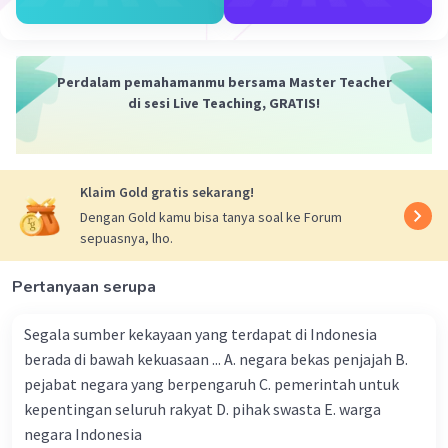
generasi yang cinta tanah air, berakhlak mulia,
dan bertanggung jawab.
Bidang Lingkungan Hidup
: Prinsip tanggung
jawab terhadap alam dan lingkungan hidup harus
Perdalam pemahamanmu bersama Master Teacher
menjadi dasar dalam kebijakan pembangunan
di sesi Live Teaching, GRATIS!
berkelanjutan.
Bidang Hukum dan Keadilan
: Pancasila harus
menjadi dasar bagi perumusan hukum dan
Klaim Gold gratis sekarang!
kebijakan yang adil serta menjunjung tinggi hak
asasi manusia.
Dengan Gold kamu bisa tanya soal ke Forum
sepuasnya, lho.
Bidang Pertahanan dan Keamanan
: Nilai-nilai
patriotisme, keutuhan wilayah, dan pertahanan
Pertanyaan serupa
negara perlu diterapkan dalam menjaga
kedaulatan dan keamanan Indonesia.
Segala sumber kekayaan yang terdapat di Indonesia
Bidang Kesehatan
: Nilai-nilai kemanusiaan,
berada di bawah kekuasaan ... A. negara bekas penjajah B.
keadilan, dan kesetaraan harus mencerminkan
pejabat negara yang berpengaruh C. pemerintah untuk
akses masyarakat terhadap pelayanan
kepentingan seluruh rakyat D. pihak swasta E. warga
kesehatan.
Bidang Kemasyarakatan
: Pancasila perlu
negara Indonesia