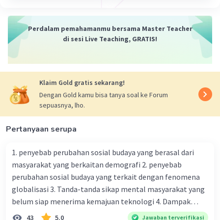
Iklan
investasi:
Tujuan Jangka Panjang:
Investasi biasanya
Perdalam pemahamanmu bersama Master Teacher
dimaksudkan untuk mencapai tujuan finansial
di sesi Live Teaching, GRATIS!
jangka panjang, seperti pensiun, pendidikan
anak, atau keamanan finansial di masa depan.
Meskipun ada juga investasi jangka pendek,
mayoritas investasi dirancang untuk
Klaim Gold gratis sekarang!
memberikan hasil yang optimal dalam jangka
Dengan Gold kamu bisa tanya soal ke Forum
waktu yang lebih panjang.
sepuasnya, lho.
Risiko dan Imbal Hasil:
Investasi selalu
melibatkan keseimbangan antara risiko dan
Pertanyaan serupa
imbal hasil. Semakin tinggi potensi imbal hasil
suatu investasi, semakin tinggi pula risiko yang
1. penyebab perubahan sosial budaya yang berasal dari
terkait dengannya. Investor harus memahami
masyarakat yang berkaitan demografi 2. penyebab
risiko yang terlibat dalam setiap investasi dan
perubahan sosial budaya yang terkait dengan fenomena
melakukan diversifikasi portofolio untuk
globalisasi 3. Tanda-tanda sikap mental masyarakat yang
mengurangi risiko secara keseluruhan.
belum siap menerima kemajuan teknologi 4. Dampak
Likuiditas:
Likuiditas mengacu pada seberapa
modernisasi dalam kehidupan sosial masyarakat 5.
43
5.0
Jawaban terverifikasi