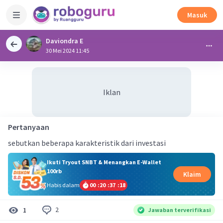
Masuk
Daviondra E
30 Mei 2024 11:45
Iklan
Pertanyaan
sebutkan beberapa karakteristik dari investasi
Ikuti Tryout SNBT & Menangkan E-Wallet
100rb
Klaim
Habis dalam
00
:
20
:
37
:
17
2
1
Jawaban terverifikasi