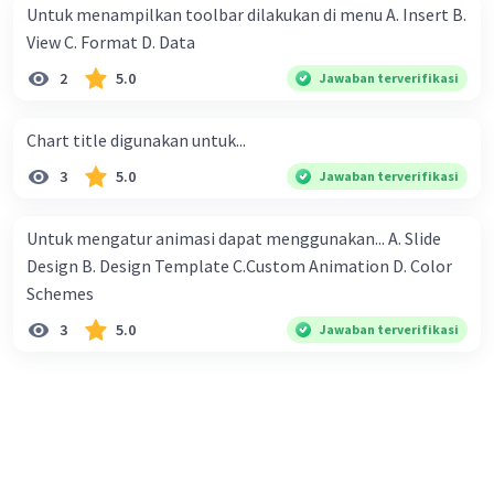
mendapatkan seribu rupiah, 2 ribu rupiah, 4 ribu rupiah, 8
Untuk menampilkan toolbar dilakukan di menu A. Insert B.
ribu rupiah dan seterusnya. Mereka berniat untuk
View C. Format D. Data
melewati setiap hari masa liburnya di desa nenek dengan
2
5.0
Jawaban terverifikasi
membantu petani, dan mereka berdua sudah berjanji
untuk bekerja pada petani yang sama. Mengenai upah,
Chart title digunakan untuk...
mereka juga diam-diam sudah sepakat untuk membagi
sama rata dari yang diperoleh berdua. Pertanyaannya:
3
5.0
Jawaban terverifikasi
Kepada petani yang mana mereka bekerja sehingga
mendapat upah yang paling banyak ?
Untuk mengatur animasi dapat menggunakan... A. Slide
Design B. Design Template C.Custom Animation D. Color
Schemes​
3
5.0
Jawaban terverifikasi