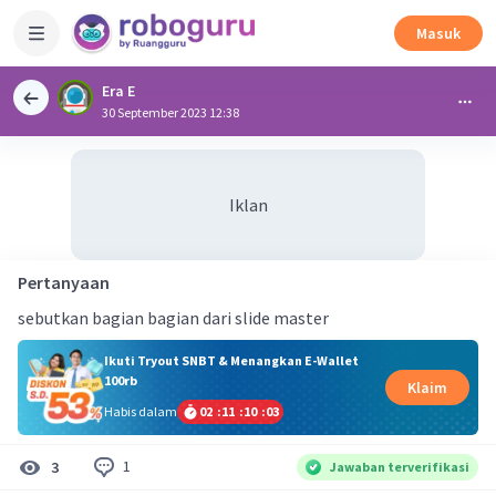
Masuk
Era E
30 September 2023 12:38
Iklan
Pertanyaan
sebutkan bagian bagian dari slide master
Ikuti Tryout SNBT & Menangkan E-Wallet
100rb
Klaim
Habis dalam
02
:
11
:
10
:
02
1
3
Jawaban terverifikasi