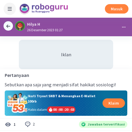
Masuk
Hilya H
26 Desember 2023 01:27
Iklan
Pertanyaan
Sebutkan apa saja yang menjadi sifat hakikat sosiologi!
Ikuti Tryout SNBT & Menangkan E-Wallet
100rb
Klaim
Habis dalam
00
:
00
:
20
:
03
2
1
Jawaban terverifikasi