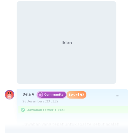
Iklan
Dela A
Community
Level 92
26 Desember 2023 01:27
Jawaban terverifikasi
Jawaban yang tepat untuk soal tersebut adalah
Sifat hakikat sosiologi
meliputi sebagai