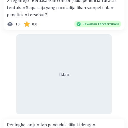
2 Tegalrejo” Berdasarkan contoh judul penelitian di atas
seharusnya terjadi (das sollen).
tentukan Siapa saja yang cocok dijadikan sampel dalam
penelitian tersebut?
·
0.0
(
0
)
Balas
Beri Rating
19
0.0
Jawaban terverifikasi
Iklan
Peningkatan jumlah penduduk diikuti dengan