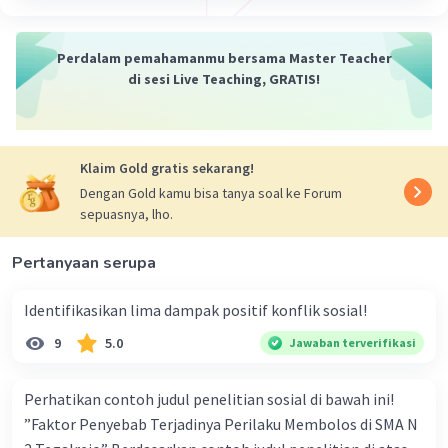
terapan.
7. Tujuan sosiologi adalah menghasilkan
pengertian dan pola-pola umum sehingga
Perdalam pemahamanmu bersama Master Teacher
sosiologi meneliti dan mencari apa uang menjadi
di sesi Live Teaching, GRATIS!
prinsip-prinsip atau hukum-hukum umum dari
interaksi antarmanusia, sifat hakikat, bentuk, isi,
serta struktur masyarakat.
Klaim Gold gratis sekarang!
Dengan Gold kamu bisa tanya soal ke Forum
·
0.0
(
0
)
Balas
Beri Rating
sepuasnya, lho.
Mazaya M
Community
Level 25
Pertanyaan serupa
26 Desember 2023 01:29
Identifikasikan lima dampak positif konflik sosial!
Jawaban terverifikasi
Sifat dan Hakikat Sosiologi
9
5.0
Jawaban terverifikasi
Sosiologi termasuk rumpun ilmu-ilmu sosial yang
Iklan
berhubungan dengan gejala-gejala kemasyarakatan. 2.
Perhatikan contoh judul penelitian sosial di bawah ini!
Sosiologi merupakan ilmu pengetahuan yang kategoris.
Hal tersebut berarti sosiologi membatasi diri dengan
”Faktor Penyebab Terjadinya Perilaku Membolos di SMA N
apa yang terjadi (das sein) dan bukan apa yang