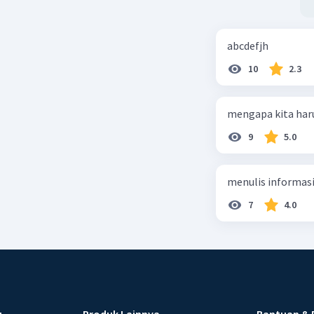
abcdefjh
10
2.3
mengapa kita har
9
5.0
menulis informasi 
7
4.0
u
Produk Lainnya
Bantuan & 