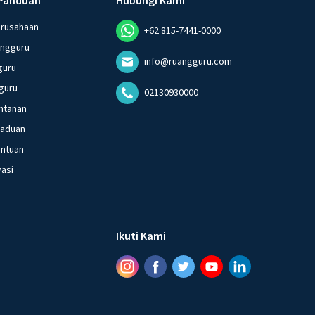
erusahaan
+62 815-7441-0000
angguru
info@ruangguru.com
guru
guru
02130930000
ntanan
gaduan
entuan
vasi
Ikuti Kami