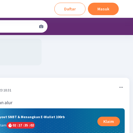
Daftar
Masuk
23 10:31
n alur
ryout SNBT & Menangkan E-Wallet 100rb
Klaim
alam
02
:
17
:
35
:
02