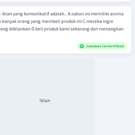
Community
Level 89
 2023 10:42
ng komunikatif adalah... A.sabun ini memiliki aroma
terverifikasi
p banyak orang yang membeli produk ini C.mereka ingin
ang diiklankan D.beli produk kami sekarang dan menangkan
ada alur yaitu
Iklan
alan Cerita. Tahapan ini merupakan pengenalan tokoh-
Jawaban terverifikasi
erita serta perwatakan, latar, dan lain sebagainya.
ulan Konflik. Pada tahap selanjutnya pembaca diajak
pada pengenalan konflik
kasi. Tahap selanjutnya adalah komplikasi atau tahap
katan konflik.
s
i.
Iklan
·
0.0
(
0
)
Balas
ating