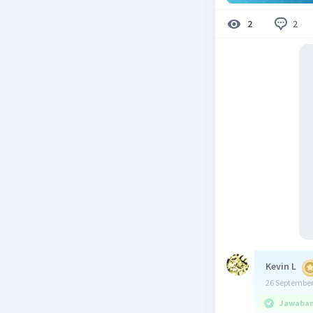
2
2
Kevin L
26 September
Jawaban 