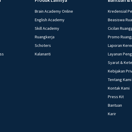
Brain Academy Online
Kredensial P
English Academy
Beasiswa Ru
Skill Academy
Cicilan Ruang
Ruangkerja
Promo Ruang
Schoters
Laporan Kere
ess
Kalananti
Layanan Pen
Syarat & Ket
Kebijakan Pri
Tentang Kami
Kontak Kami
Press Kit
Bantuan
Karir