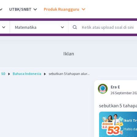
UTBK/SNBT
Produk Ruangguru
Iklan
SD
Bahasa Indonesia
sebutkan 5 tahapan alur...
Era E
26 September 20
sebutkan 5 tahapa
Ikuti T
Habis d