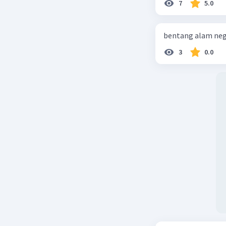
7
5.0
bentang alam neg
3
0.0