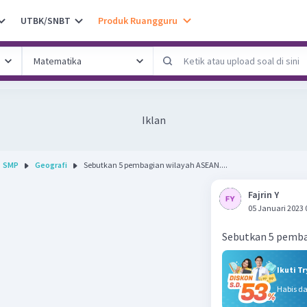
UTBK/SNBT
Produk Ruangguru
Iklan
SMP
Geografi
Sebutkan 5 pembagian wilayah ASEAN....
Fajrin Y
05 Januari 2023 
Sebutkan 5 pemba
Ikuti T
Habis d