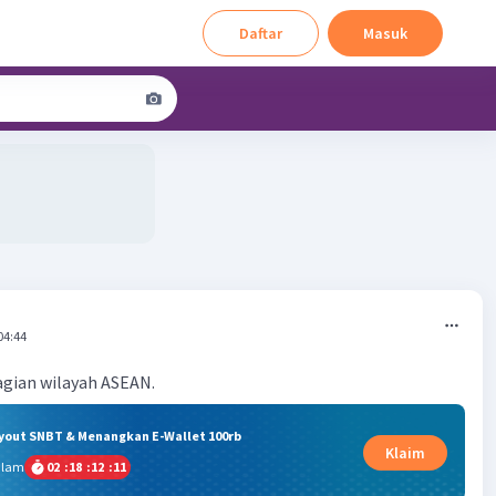
Daftar
Masuk
04:44
gian wilayah ASEAN.
ryout SNBT & Menangkan E-Wallet 100rb
Klaim
alam
02
:
18
:
12
:
11