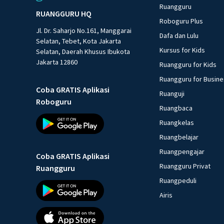
Ruangguru
RUANGGURU HQ
Roboguru Plus
Jl. Dr. Saharjo No.161, Manggarai
Dafa dan Lulu
Selatan, Tebet, Kota Jakarta
Kursus for Kids
Selatan, Daerah Khusus Ibukota
Jakarta 12860
Ruangguru for Kids
Ruangguru for Busin
Coba GRATIS Aplikasi
Ruanguji
Roboguru
Ruangbaca
Ruangkelas
Ruangbelajar
Ruangpengajar
Coba GRATIS Aplikasi
Ruangguru Privat
Ruangguru
Ruangpeduli
Airis