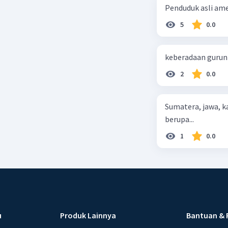
Penduduk asli ameri
5
0.0
keberadaan gurun d
2
0.0
Sumatera, jawa, 
berupa...
1
0.0
u
Produk Lainnya
Bantuan & 