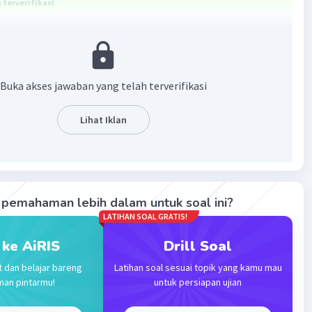
terverifikasi
yang benar adalah Semenanjung Indochina, Semenanjung
an Kepulauan Melayu.
Buka akses jawaban yang telah terverifikasi
gara adalah wilayah di bagian tenggara benua Asia. Asia
membentuk organisasi yang meliputi negara-negara di
sia Tenggara. Organisasi ini dinamakan ASEAN. Wilayah
Lihat Iklan
bagi menjadi Semenanjung Indochina, Semenanjung
erta Kepulauan Melayu.
aban yang benar adalah Semenanjung Indochina,
pemahaman lebih dalam untuk soal ini?
ng Malaka, dan Kepulauan Melayu.
LATIHAN SOAL GRATIS!
·
0.0
(
0
)
Balas
ating
 ke AiRIS
Drill Soal
t dan belajar bareng
Latihan soal sesuai topik yang kamu mau
man pintarmu!
untuk persiapan ujian