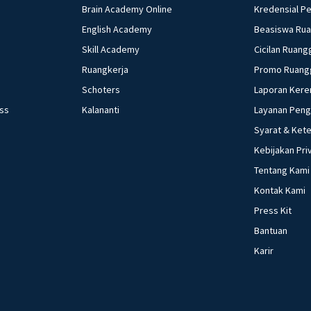
Brain Academy Online
Kredensial P
English Academy
Beasiswa Ru
Skill Academy
Cicilan Ruang
Ruangkerja
Promo Ruang
Schoters
Laporan Kere
ess
Kalananti
Layanan Pen
Syarat & Ket
Kebijakan Pri
Tentang Kami
Kontak Kami
Press Kit
Bantuan
Karir