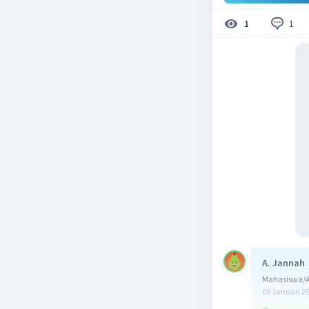
1
1
A. Jannah
Mahasiswa/A
09 Januari 2