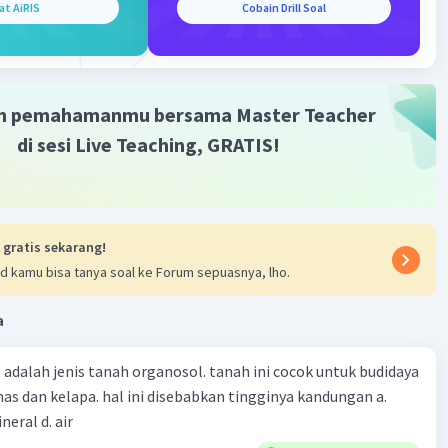
at AiRIS
Cobain Drill Soal
Iklan
m pemahamanmu bersama Master Teacher
di sesi Live Teaching, GRATIS!
 gratis sekarang!
d kamu bisa tanya soal ke Forum sepuasnya, lho.
a
 adalah jenis tanah organosol. tanah ini cocok untuk budidaya
as dan kelapa. hal ini disebabkan tingginya kandungan a.
ineral d. air