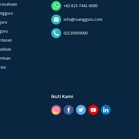
erusahaan
+62 815-7441-0000
angguru
info@ruangguru.com
guru
guru
02130930000
ntanan
gaduan
entuan
vasi
Ikuti Kami