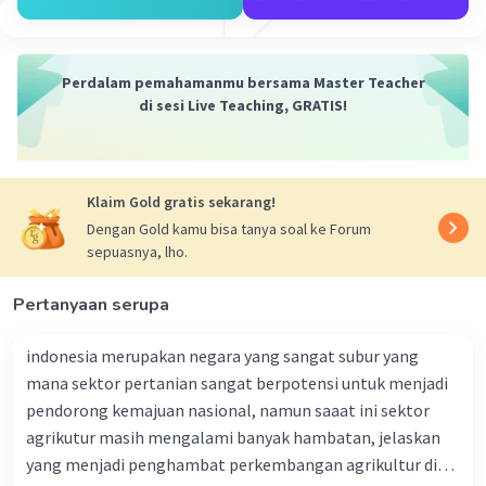
4. Ancaman Lingkungan: Meski memiliki banyak
manfaat, kedua rute ini juga dapat membawa
ancaman lingkungan, seperti polusi dari kapal
Perdalam pemahamanmu bersama Master Teacher
dan potensi bencana seperti tumpahan minyak.
di sesi Live Teaching, GRATIS!
5. Ancaman Keamanan: Rute perdagangan dan
transportasi internasional ini juga dapat menjadi
sasaran untuk aktivitas ilegal seperti
Klaim Gold gratis sekarang!
perompakan dan perdagangan ilegal, yang dapat
menimbulkan ancaman keamanan bagi
Dengan Gold kamu bisa tanya soal ke Forum
sepuasnya, lho.
Indonesia.
Pertanyaan serupa
·
0.0
(
0
)
Balas
Beri Rating
indonesia merupakan negara yang sangat subur yang
mana sektor pertanian sangat berpotensi untuk menjadi
Vincent M
Community
Level 73
pendorong kemajuan nasional, namun saaat ini sektor
28 September 2023 06:06
agrikutur masih mengalami banyak hambatan, jelaskan
Jawaban terverifikasi
yang menjadi penghambat perkembangan agrikultur di