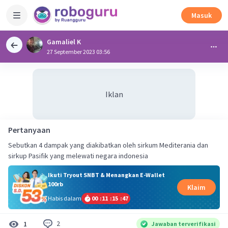
Masuk
Gamaliel K
27 September 2023 03:56
Iklan
Pertanyaan
Sebutkan 4 dampak yang diakibatkan oleh sirkum Mediterania dan
sirkup Pasifik yang melewati negara indonesia
Ikuti Tryout SNBT & Menangkan E-Wallet
100rb
Klaim
Habis dalam
00
:
11
:
15
:
46
2
1
Jawaban terverifikasi