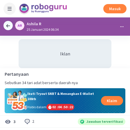
Masuk
Ashila R
25 Januari 2024 06:34
Iklan
Pertanyaan
Sebutkan 34 tari adat berserta daerah nya
Ikuti Tryout SNBT & Menangkan E-Wallet
100rb
Klaim
Habis dalam
02
:
04
:
50
:
21
2
3
Jawaban terverifikasi