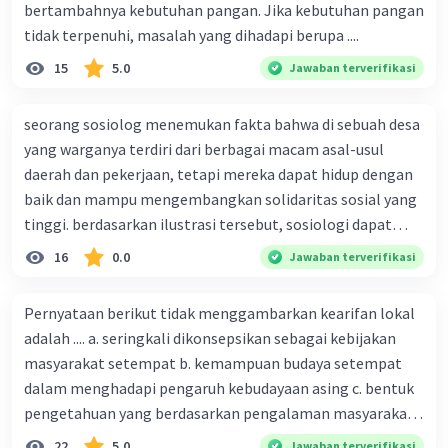
bertambahnya kebutuhan pangan. Jika kebutuhan pangan
tidak terpenuhi, masalah yang dihadapi berupa ....
15
5.0
Jawaban terverifikasi
seorang sosiolog menemukan fakta bahwa di sebuah desa
yang warganya terdiri dari berbagai macam asal-usul
daerah dan pekerjaan, tetapi mereka dapat hidup dengan
baik dan mampu mengembangkan solidaritas sosial yang
tinggi. berdasarkan ilustrasi tersebut, sosiologi dapat
berfungsi sebagai ilmu yang ....
16
0.0
Jawaban terverifikasi
Pernyataan berikut tidak menggambarkan kearifan lokal
adalah .... a. seringkali dikonsepsikan sebagai kebijakan
masyarakat setempat b. kemampuan budaya setempat
dalam menghadapi pengaruh kebudayaan asing c. bentuk
pengetahuan yang berdasarkan pengalaman masyarakat
turun temurun antargenerasi d. Kebijakan manusia yang
22
5.0
Jawaban terverifikasi