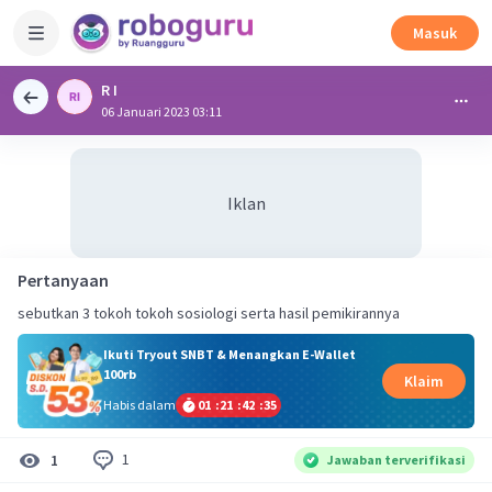
Masuk
R I
06 Januari 2023 03:11
Iklan
Pertanyaan
sebutkan 3 tokoh tokoh sosiologi serta hasil pemikirannya
Ikuti Tryout SNBT & Menangkan E-Wallet
100rb
Klaim
Habis dalam
01
:
21
:
42
:
34
1
1
Jawaban terverifikasi