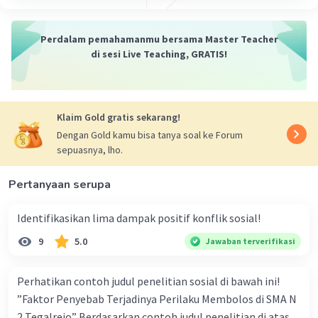
mempertimbangkan perilaku orang lain.
Perdalam pemahamanmu bersama Master Teacher
Jadi, jawaban yang benar adalah Auguste Comte,
di sesi Live Teaching, GRATIS!
Emile Durkheim, dan Max Weber.
·
0.0
(
0
)
Balas
Beri Rating
Klaim Gold gratis sekarang!
Dengan Gold kamu bisa tanya soal ke Forum
sepuasnya, lho.
Pertanyaan serupa
Iklan
Identifikasikan lima dampak positif konflik sosial!
9
5.0
Jawaban terverifikasi
Perhatikan contoh judul penelitian sosial di bawah ini!
”Faktor Penyebab Terjadinya Perilaku Membolos di SMA N
2 Tegalrejo” Berdasarkan contoh judul penelitian di atas