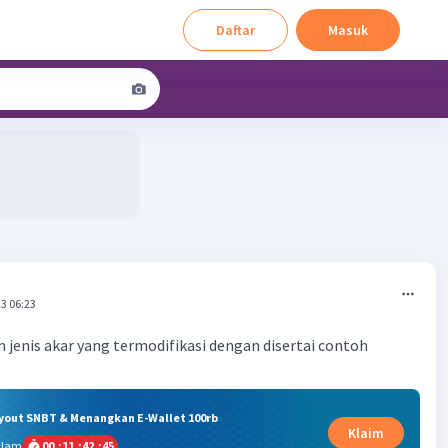
Daftar
Masuk
3 06:23
jenis akar yang termodifikasi dengan disertai contoh
ryout SNBT & Menangkan E-Wallet 100rb
Klaim
alam
00
:
11
:
42
:
45