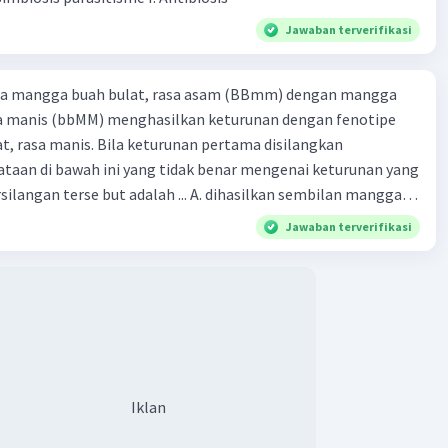
Jawaban terverifikasi
ra mangga buah bulat, rasa asam (BBmm) dengan mangga
sa manis (bbMM) menghasilkan keturunan dengan fenotipe
, rasa manis. Bila keturunan pertama disilangkan
taan di bawah ini yang tidak benar mengenai keturunan yang
rse but adalah ... A. dihasilkan sembilan mangga
jong, rasa asam C.
Jawaban terverifikasi
bulat, rasa manis D. dihasi lkan tiga mangga buah
Iklan