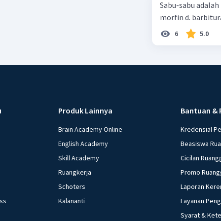
Sabu-sabu adalah 
morfin d. barbitur
6
5.0
u
Produk Lainnya
Bantuan & 
Brain Academy Online
Kredensial P
English Academy
Beasiswa Ru
Skill Academy
Cicilan Ruang
Ruangkerja
Promo Ruang
Schoters
Laporan Kere
ess
Kalananti
Layanan Pen
Syarat & Ket