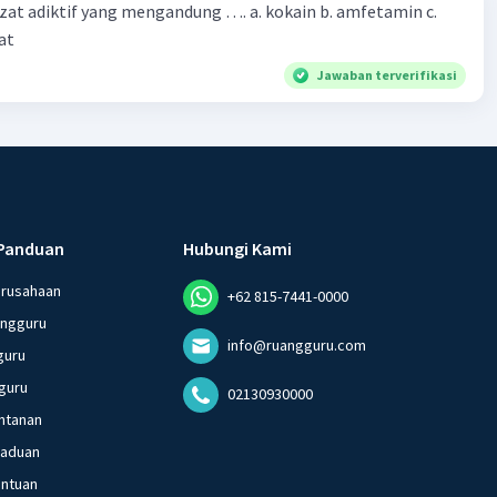
zat adiktif yang mengandung …. a. kokain b. amfetamin c.
at
Jawaban terverifikasi
Panduan
Hubungi Kami
erusahaan
+62 815-7441-0000
angguru
info@ruangguru.com
guru
guru
02130930000
ntanan
gaduan
entuan