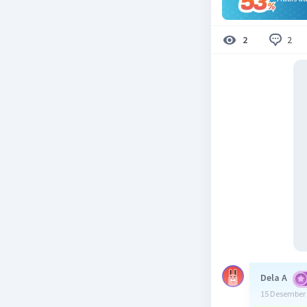
2
2
Dela A
15 Desember 