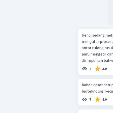
Rendi sedang mela
mengatur proses 
antar tulang rusu
paru mengecil dan
disimpulkan bahwa
4
3.0
bahan dasar berup
7
4.0