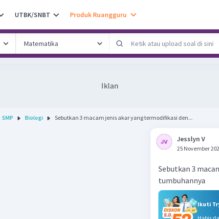
UTBK/SNBT
Produk Ruangguru
Iklan
SMP
Biologi
Sebutkan 3 macam jenis akar yang termodifikasi den...
Jesslyn V
25 November 202
Sebutkan 3 macam 
Ikuti T
Habis d