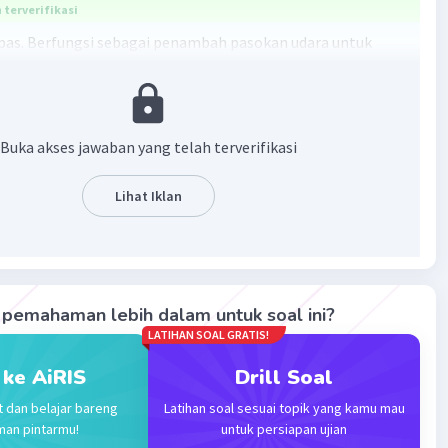
terverifikasi
apas. Berfungsi sebagai penambah pasokan udara untuk
 Contoh : bakau
ekat. Untuk melekatkan batang pada tumbuhan lain atau
ontoh : sirih
enyimpan. Berfungsi untuk menyimpan cadangan makanan.
Buka akses jawaban yang telah terverifikasi
singkong
Lihat Iklan
·
0.0
(
0
)
Balas
ating
Gold
Level 87
2023 03:17
pemahaman lebih dalam untuk soal ini?
n ini berkaitan dengan topik biologi, khususnya tentang
LATIHAN SOAL GRATIS!
dan fungsi tumbuhan. Akar termodifikasi adalah akar yang
 ke AiRIS
Drill Soal
rubah bentuk dan fungsi untuk membantu tumbuhan
Iklan
hidup dalam kondisi tertentu.
t dan belajar bareng
Latihan soal sesuai topik yang kamu mau
man pintarmu!
untuk persiapan ujian