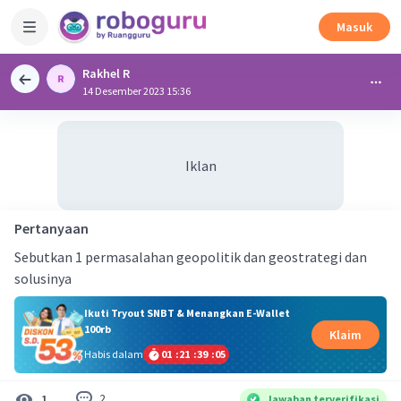
Masuk
Rakhel R
14 Desember 2023 15:36
Iklan
Pertanyaan
Sebutkan 1 permasalahan geopolitik dan geostrategi dan
solusinya
Ikuti Tryout SNBT & Menangkan E-Wallet
100rb
Klaim
Habis dalam
01
:
21
:
39
:
05
2
1
Jawaban terverifikasi