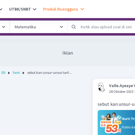
UTBK/SNBT
Produk Ruangguru
Iklan
SD
Seni
sebut kan unsur-unsur tari!...
Valle.Ayeaye 
28 Oktober 2023 
sebut kan unsur-un
Ikuti T
Habis d