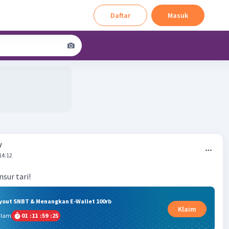
Daftar
Masuk
V
14:12
sur tari!
ryout SNBT & Menangkan E-Wallet 100rb
Klaim
alam
01
:
11
:
59
:
25