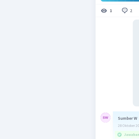
2
1
Sumber W
28 Oktober 2
Jawaban 