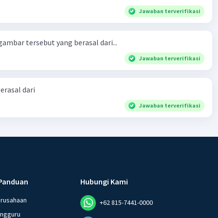
Jawaban terverifikasi
ambar tersebut yang berasal dari...
Jawaban terverifikasi
erasal dari
Jawaban terverifikasi
Panduan
Hubungi Kami
erusahaan
+62 815-7441-0000
angguru