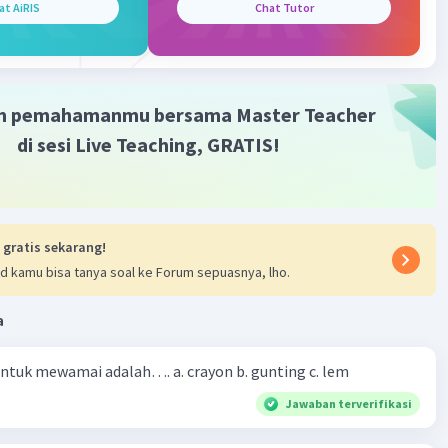
at AiRIS
Chat Tutor
 ada pula yang menyebutkan bahwa unsur utama dalam tari
raga, wirama, wirasa dan wirupa.
·
0.0
(
0
)
Balas
ating
m pemahamanmu bersama Master Teacher
di sesi Live Teaching, GRATIS!
 gratis sekarang!
d kamu bisa tanya soal ke Forum sepuasnya, lho.
a
 untuk mewamai adalah…. a. crayon b. gunting c. lem
Jawaban terverifikasi