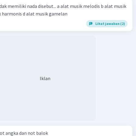
dak memiliki nada disebut... a alat musik melodis b alat musik
ik harmonis d alat musik gamelan
Lihat jawaban (2)
Iklan
ot angka dan not balok​