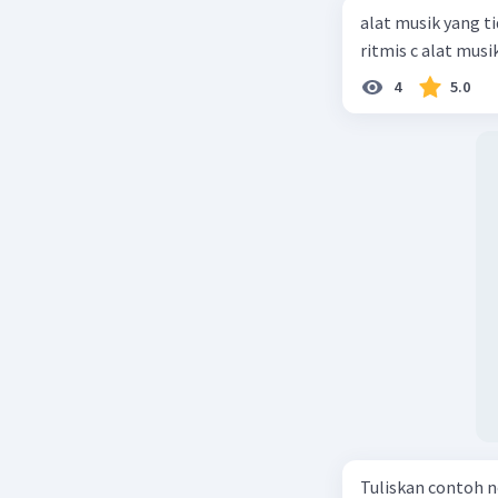
alat musik yang ti
ritmis c alat mus
4
5.0
Tuliskan contoh n