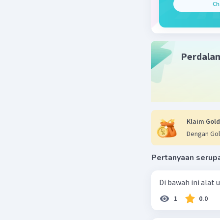
Ch
tersebut,
adalah wi
Beri R
Perdala
Klaim Gold
Dengan Gol
Pertanyaan serup
Di bawah ini alat
1
0.0