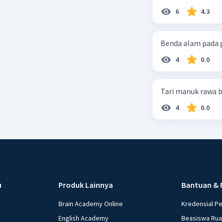
6
4.3
Benda alam pada g
4
0.0
Tari manuk rawa b
4
0.0
u
Produk Lainnya
Bantuan & 
Brain Academy Online
Kredensial P
English Academy
Beasiswa Ru