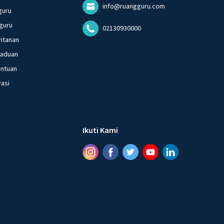
info@ruangguru.com
guru
guru
02130930000
ntanan
gaduan
entuan
vasi
Ikuti Kami