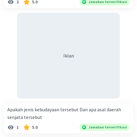
2
5.0
Jawaban terverifikasi
Semoga bermanfaat dan membantu
🙏🏻🙏🏻🙏🏻🙂
·
5.0
(
1
)
Balas
Beri Rating
Nanda R
Community
Level 89
Iklan
23 Januari 2024 04:36
Jawaban terverifikasi
Berikut adalah beberapa nama upacara adat di
Indonesia beserta tujuannya:
Upacara Adat Peusijuek di Aceh, sebagai
ucapan syukur kepada Tuhan dalam acara
Apakah jenis kebudayaan tersebut Dan apa asal daerah
rumah baru, naik haji, hingga kelahiran.
senjata tersebut
Upacara Adat Ngaben di Bali, untuk
1
5.0
Jawaban terverifikasi
menghormati orang-orang yang