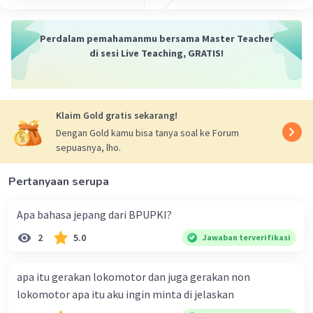
seperti penjelasan di atas.
Perdalam pemahamanmu bersama Master Teacher
·
3.0
(
1
)
Balas
Beri Rating
di sesi Live Teaching, GRATIS!
Micayla A
Level 94
23 Januari 2024 23:28
Klaim Gold gratis sekarang!
Jawaban terverifikasi
Dengan Gold kamu bisa tanya soal ke Forum
sepuasnya, lho.
Contoh upacara Adat di Indonesia :
Iklan
1.Upacara Adat ngaben di Bali. Upacara ini
Pertanyaan serupa
merupakan upacara yang Terkenal di Bali.
2. Upacara Rabu solo di Toraja.
Apa bahasa jepang dari BPUPKI?
3.Upacara bakar batu di Papua.
2
5.0
Jawaban terverifikasi
4.Upacara Adat Aruh Bahari suku Dayak.
5.Upacara potong jari di Papua.
6.Upacara Adat Tabuik di kota Pariaman Provinsi
apa itu gerakan lokomotor dan juga gerakan non
Sumatera Barat.
lokomotor apa itu aku ingin minta di jelaskan
7.Upacara Adat Peusijuek di Aceh.