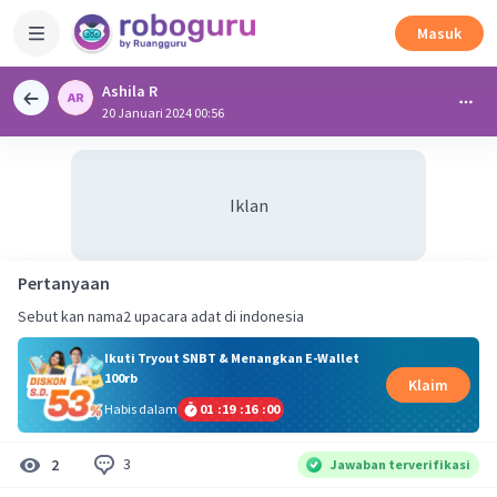
Masuk
Ashila R
20 Januari 2024 00:56
Iklan
Pertanyaan
Sebut kan nama2 upacara adat di indonesia
Ikuti Tryout SNBT & Menangkan E-Wallet
100rb
Klaim
Habis dalam
01
:
19
:
16
:
00
3
2
Jawaban terverifikasi