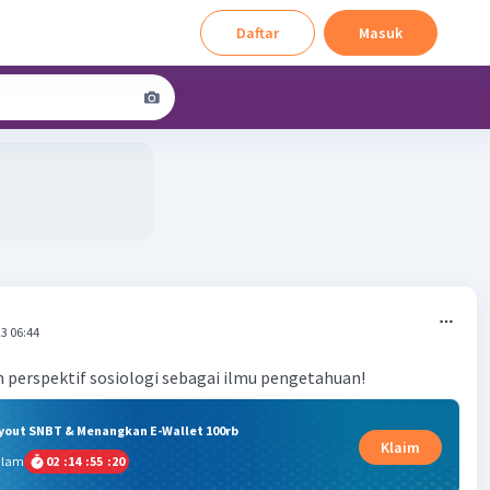
Daftar
Masuk
3 06:44
n perspektif sosiologi sebagai ilmu pengetahuan!
ryout SNBT & Menangkan E-Wallet 100rb
Klaim
alam
02
:
14
:
55
:
19