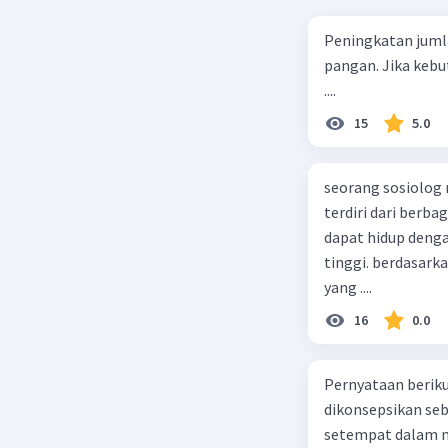
Perspekti
melalui t
Peningkatan juml
interaksi
pangan. Jika kebu
....
Fungs
15
5.0
mana m
kelomp
tidak l
seorang sosiolog
Konfli
terdiri dari berb
perten
dapat hidup deng
kekuat
tinggi. berdasarka
Intera
yang ....
manusi
16
0.0
situasi
Sosiologi
Pernyataan berikut
berikut:
dikonsepsikan se
Bersif
setempat dalam m