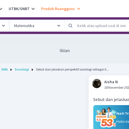
UTBK/SNBT
Produk Ruangguru
Iklan
SMA
Sosiologi
Sebut dan jelaskan perspektif sosiologi sebagai il...
Aisha N
18 November 202
Sebut dan jelaska
Ikuti T
Habis d