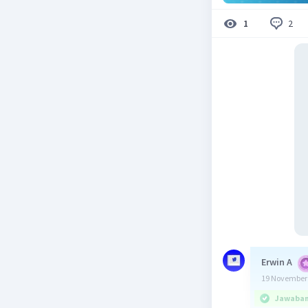
2
1
Erwin A
19 November 
Jawaban 