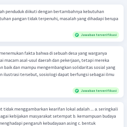
f sosiologi sebagai ilmu pengetahuan dapat dijelaskan
Iklan
iga pendekatan utama, yaitu fungsional, konflik sosial, dan
ah penduduk diikuti dengan bertambahnya kebutuhan
onisme simbolik.
tuhan pangan tidak terpenuhi, masalah yang dihadapi berupa
ional
: Melihat masyarakat sebagai makhluk hidup di
Jawaban terverifikasi
anusia dikatakan sehat jika menjadi bagian dari
ok fungsional, dan sakit jika ada bagian kelompok yang
agi menyatu secara kolektif
 menemukan fakta bahwa di sebuah desa yang warganya
k Sosial
: Didasarkan pada pemikiran Karl Marx, melihat
agai macam asal-usul daerah dan pekerjaan, tetapi mereka
tangan dan eksploitasi kelas sebagai penggerak utama
an baik dan mampu mengembangkan solidaritas sosial yang
an dalam sejarah
n ilustrasi tersebut, sosiologi dapat berfungsi sebagai ilmu
ksionisme Simbolik
: Memandang bahwa perilaku
a didasari oleh makna yang diberikan pada situasi-
Jawaban terverifikasi
 sebagai ilmu pengetahuan memiliki ciri-ciri sebagai
 tidak menggambarkan kearifan lokal adalah .... a. seringkali
bagai kebijakan masyarakat setempat b. kemampuan budaya
at empiris, didasarkan pada observasi terhadap
enghadapi pengaruh kebudayaan asing c. bentuk