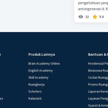
kenyata
pengetahuan yang
Bersifa
antargenerasi d. K
observ
dan perilaku yang
22
5.0
Bersifa
masyarakat dan ti
dan be
alam
teori 
Bersif
burukn
u
Produk Lainnya
Bantuan & 
Beri R
Brain Academy Online
Kredensial P
English Academy
Beasiswa Ru
Skill Academy
Cicilan Ruang
Ruangkerja
Promo Ruang
Schoters
Laporan Kere
ess
Kalananti
Layanan Pen
Syarat & Ket