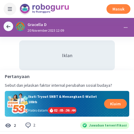
Masuk
Gracella D
20 November 2023 12:09
Iklan
Pertanyaan
Sebut dan jelaskan faktor internal perubahan sosial budaya?
Ikuti Tryout SNBT & Menangkan E-Wallet
100rb
Klaim
Habis dalam
02
:
05
:
36
:
43
2
2
Jawaban terverifikasi