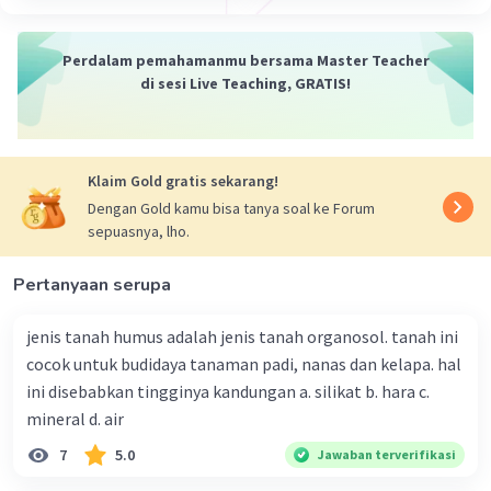
yang kemudian ada yang berani memunculkan
konflik yang akhirnya berujung pemberontakan.
Perdalam pemahamanmu bersama Master Teacher
Pemberontakan akan merubah cara berfikir
di sesi Live Teaching, GRATIS!
masyarakat yang kemudian merubah sosial
budayanya
Klaim Gold gratis sekarang!
·
0.0
(
0
)
Balas
Beri Rating
Dengan Gold kamu bisa tanya soal ke Forum
sepuasnya, lho.
Dela A
Community
Level 92
14 Januari 2024 03:54
Pertanyaan serupa
Jawaban terverifikasi
jenis tanah humus adalah jenis tanah organosol. tanah ini
Dalam faktor internal perubahan sosial budaya
cocok untuk budidaya tanaman padi, nanas dan kelapa. hal
Iklan
terdiri dari tiga poin, yakni:
ini disebabkan tingginya kandungan a. silikat b. hara c.
1. Perubahan kependudukan
mineral d. air
Secara umum perubahan kependudukan
7
5.0
Jawaban terverifikasi
dipahami secara kuantitatif di mana besaran