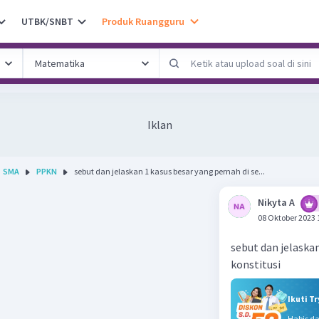
UTBK/SNBT
Produk Ruangguru
Iklan
SMA
PPKN
sebut dan jelaskan 1 kasus besar yang pernah di se...
Nikyta A
08 Oktober 2023 
sebut dan jelaska
konstitusi
Ikuti T
Habis d