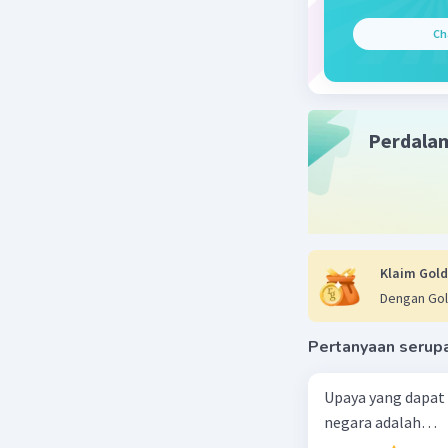
Jawaban y
Ch
merupaka
harganya.
Simak pen
Perdala
Harga BBM
Pembacaan
Tahun 200
menyedot 
hari sete
Klaim Gold
siding MK
Dengan Gol
Sementara
sehingga 
Pertanyaan serup
Jalur bus
Upaya yang dapat
Tetapi di
negara adalah…
mulus kar