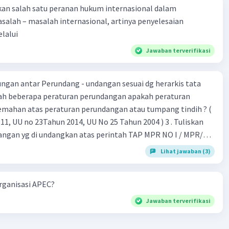
kan salah satu peranan hukum internasional dalam
alah – masalah internasional, artinya penyelesaian
Level 32
lalui
023 14:56
Jawaban terverifikasi
perubahan partai politik
gan antar Perundang - undangan sesuai dg herarkis tata
·
0.0
(
0
)
Balas
ating
emahan atas peraturan perundangan atau tumpang tindih ? (
 UU no 23Tahun 2014, UU No 25 Tahun 2004 ) 3 . Tuliskan
angan yg di undangkan atas perintah TAP MPR NO I / MPR/
Lihat jawaban (3)
 26 , Pasal 27,pasal ,pasal 28, pasal 29, pasal 30 ,pasal 31 dan
organisasi APEC?
Jawaban terverifikasi