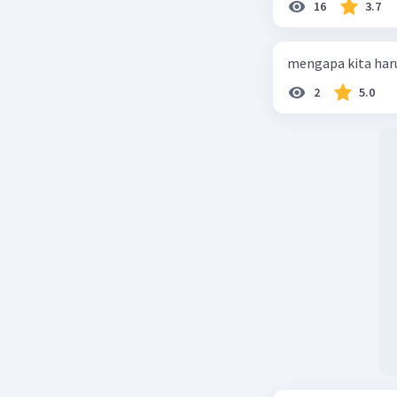
16
3.7
Meski tid
324, SNB 
mengemba
mengapa kita haru
kerangka 
2
5.0
Selain mer
Migas, MK
ayat (3). 
penyerah
berpendap
penentua
untuk cab
orang ban
Dengan d
merupaka
harganya
Beri R