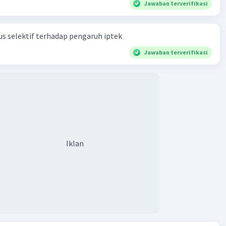
Jawaban terverifikasi
ak mengabulkan seluruh permohonan APHI, PBHI, Yayasan
dan Serikat Pekerja Karyawan Pertamina itu, MK telah
likan konsep penanganan minyak dan gas bumi ke dalam
s selektif terhadap pengaruh iptek
pasal 33 UUD 1945.
Jawaban terverifikasi
evisi sebagian isi pasal 12 ayat (3) dan pasal 22 ayat (1) UU
 juga mencabut kekuatan mengikat pasal 28 ayat (2) dan
Masalahnya, pasal yang disebut terakhir adalah pasal
an penentuan harga BBM kepada mekanisme pasar. MK
at ‘campur tangan' pemerintah dalam kebijakan
n harga haruslah menjadi kewenangan yang diutamakan
ang produksi yang penting dan menguasai hajat hidup
Iklan
yak'.
emikian jawabannya mengenai kenaikan harga BBM
n tanggung jawab pemerintah pusat dalam pengendalian
·
0.0
(
0
)
Balas
ating