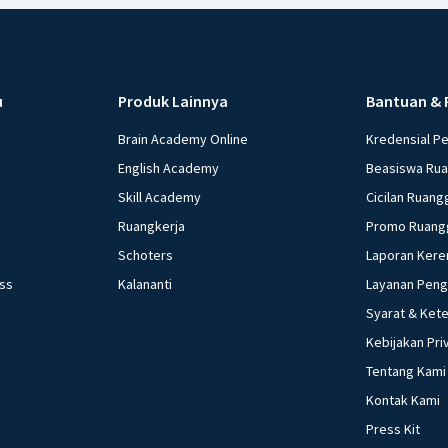
u
Produk Lainnya
Bantuan & 
Brain Academy Online
Kredensial P
English Academy
Beasiswa Ru
Skill Academy
Cicilan Ruang
Ruangkerja
Promo Ruang
Schoters
Laporan Kere
ess
Kalananti
Layanan Pen
Syarat & Ket
Kebijakan Pri
Tentang Kami
Kontak Kami
Press Kit