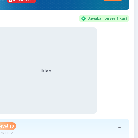
Jawaban terverifikasi
Iklan
evel 10
023 14:12