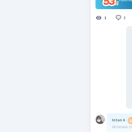
3
1
Intan A
L
08 Oktober 2