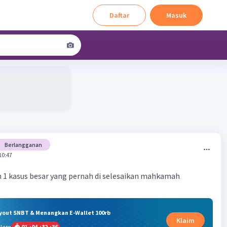
Daftar
Masuk
Berlangganan
10:47
n 1 kasus besar yang pernah di selesaikan mahkamah
ryout SNBT & Menangkan E-Wallet 100rb
Klaim
alam
01
:
04
:
32
:
35