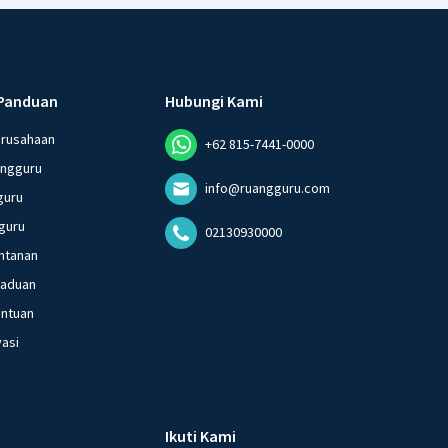
Panduan
Hubungi Kami
erusahaan
+62 815-7441-0000
angguru
info@ruangguru.com
guru
guru
02130930000
ntanan
gaduan
entuan
vasi
Ikuti Kami