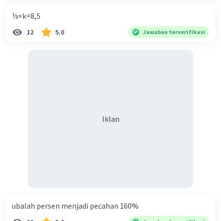
⅓×k=8,5
12
5.0
Jawaban terverifikasi
Iklan
ubalah persen menjadi pecahan 160%