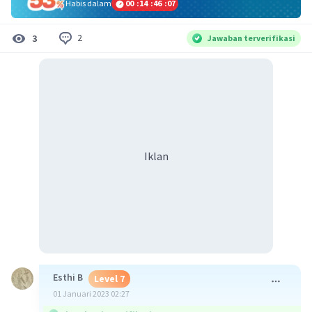
Habis dalam
00
:
14
:
46
:
06
2
3
Jawaban terverifikasi
Iklan
Esthi B
Level 7
01 Januari 2023 02:27