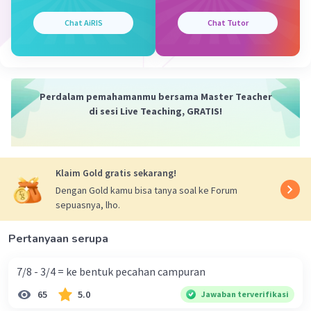
Lalu tinggal 768 telur ÷ 8 telur (per kantong), jadi
Iklan
Chat AiRIS
Chat Tutor
768÷8= 96.
Maka jawabannya 96.
maaf ya kalo ada yang kurang jelas atau salah 🙏🏻
Perdalam pemahamanmu bersama Master Teacher
·
5.0
(
1
)
Balas
Beri Rating
di sesi Live Teaching, GRATIS!
Arruzza F
Level 50
01 Januari 2023 05:56
Jawabannya 96 kantong plastik
Klaim Gold gratis sekarang!
Dengan Gold kamu bisa tanya soal ke Forum
sepuasnya, lho.
Pertanyaan serupa
7/8 - 3/4 = ke bentuk pecahan campuran
65
5.0
Jawaban terverifikasi