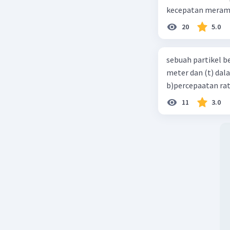
kecepatan meramb
20
5.0
sebuah partikel b
meter dan (t) dal
b)percepaatan rat
11
3.0