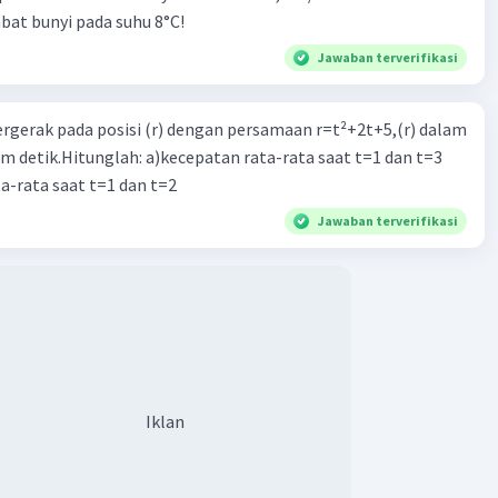
at bunyi pada suhu 8°C!
Jawaban terverifikasi
ergerak pada posisi (r) dengan persamaan r=t²+2t+5,(r) dalam
am detik.Hitunglah: a)kecepatan rata-rata saat t=1 dan t=3
a-rata saat t=1 dan t=2
Jawaban terverifikasi
Iklan