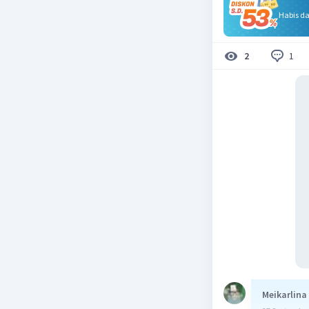
Habis d
1
2
Meikarlina