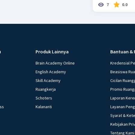
7
0.0
u
Produk Lainnya
Bantuan & 
Brain Academy Online
Kredensial P
English Academy
Beasiswa Ru
Skill Academy
Cicilan Ruang
Ruangkerja
Promo Ruang
Schoters
Laporan Kere
ess
Kalananti
Layanan Pen
Syarat & Ket
Kebijakan Pri
Tentang Kami