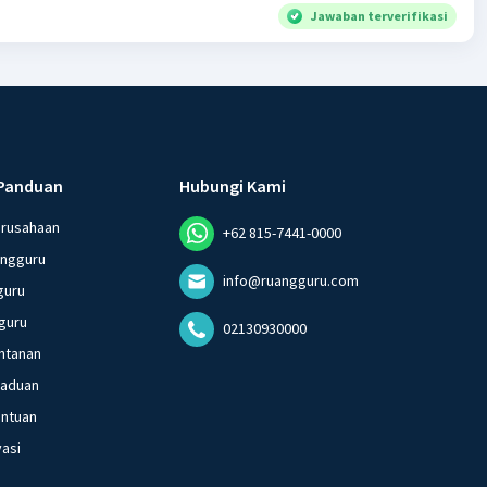
Jawaban terverifikasi
Panduan
Hubungi Kami
erusahaan
+62 815-7441-0000
angguru
info@ruangguru.com
guru
guru
02130930000
ntanan
gaduan
entuan
vasi