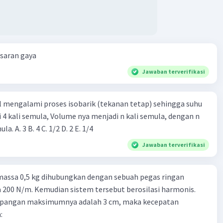
esaran gaya
Jawaban terverifikasi
l mengalami proses isobarik (tekanan tetap) sehingga suhu
i 4 kali semula, Volume nya menjadi n kali semula, dengan n
adalah ...... kali semula. A. 3 B. 4 C. 1/2 D. 2 E. 1/4
Jawaban terverifikasi
massa 0,5 kg dihubungkan dengan sebuah pegas ringan
200 N/m. Kemudian sistem tersebut berosilasi harmonis.
impangan maksimumnya adalah 3 cm, maka kecepatan
: