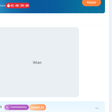
Klaim
alam
01
:
08
:
38
:
59
Iklan
 S
Community
Level 27