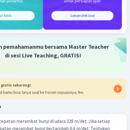
man pintarmu!
untuk persiapan ujian
at AiRIS
Cobain Drill Soal
Iklan
m pemahamanmu bersama Master Teacher
di sesi Live Teaching, GRATIS!
 gratis sekarang!
d kamu bisa tanya soal ke Forum sepuasnya, lho.
a
cepatan merambat bunyi di udara 328 m/det. Jika setiap
epatan merambat bunyi bertambah 0,6 m/det. Tentukan