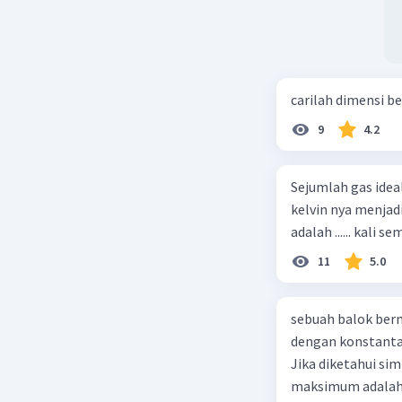
carilah dimensi b
9
4.2
Sejumlah gas idea
kelvin nya menjad
11
5.0
sebuah balok ber
dengan konstanta 
Jika diketahui s
maksimum adalah