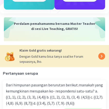
Kesimpulan:
Jadi, tinggi ujung atas tangga adalah 4 meter. Semoga
penjelasan ini membantu kamu memahami konsepnya
Perdalam pemahamanmu bersama Master Teacher
·
5.0
(
1
)
Balas
Beri Rating
di sesi Live Teaching, GRATIS!
Klaim Gold gratis sekarang!
Dengan Gold kamu bisa tanya soal ke Forum
sepuasnya, lho.
Iklan
Pertanyaan serupa
Dari himpunan pasangan berurutan berikut.manakah yang
kemungkinan merupakan ko- respondensi satu-satu? a.
{(1, 1), (2, 2), (3, 3), (4,4)} b. {(1, 2), (2, 3), (3, 4). (4,5)} c. {(2,7).
(4,8). (6,9). (8,7)} d. {(3.4), (5,7). (7, 9). (9,6)}