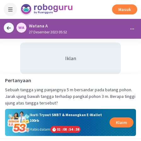
Masuk
Watana A
27 Desember 2023 05:52
Iklan
Pertanyaan
Sebuah tangga yang panjangnya 5 m bersandar pada batang pohon.
Jarak ujung bawah tangga terhadap pangkal pohon 3 m. Berapa tinggi
ujung atas tangga tersebut?
Ikuti Tryout SNBT & Menangkan E-Wallet
100rb
Klaim
Habis dalam
01
:
08
:
54
:
38