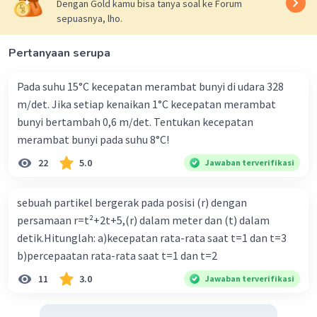
Dengan Gold kamu bisa tanya soal ke Forum
searah dengan arah jarum jam bertanda (-).
sepuasnya, lho.
Diketahui :
w1 = 400 N
Pertanyaan serupa
w2 = 600 N
OB = 4 m
Pada suhu 15°C kecepatan merambat bunyi di udara 328
AB = 5 m
m/det. Jika setiap kenaikan 1°C kecepatan merambat
AC = ½ x 5 m = 2,5 m
bunyi bertambah 0,6 m/det. Tentukan kecepatan
AD = ⅓ x 5 m = 5/3 m
merambat bunyi pada suhu 8°C!
Ditanya :
22
5.0
Jawaban terverifikasi
NB dan NA
Pembahasan :
sebuah partikel bergerak pada posisi (r) dengan
Hitung jarak OA dengan menggunakan Teorema
persamaan r=t²+2t+5,(r) dalam meter dan (t) dalam
Phytagoras :
detik.Hitunglah: a)kecepatan rata-rata saat t=1 dan t=3
OA = √(5² - 4²)
b)percepaatan rata-rata saat t=1 dan t=2
OA = √9
OA = 3 m
11
3.0
Jawaban terverifikasi
Hitung nilai perbandingan trigonometri untuk :
cos 𝜃 = OA/AB
cos 𝜃 = 3/5