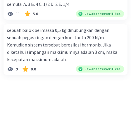
semula. A. 3 B. 4 C. 1/2 D. 2 E. 1/4
11
5.0
Jawaban terverifikasi
sebuah balok bermassa 0,5 kg dihubungkan dengan
sebuah pegas ringan dengan konstanta 200 N/m.
Kemudian sistem tersebut berosilasi harmonis. Jika
·
0.0
(
0
)
Balas
Beri Rating
diketahui simpangan maksimumnya adalah 3 cm, maka
kecepatan maksimum adalah:
9
0.0
Jawaban terverifikasi
Iklan