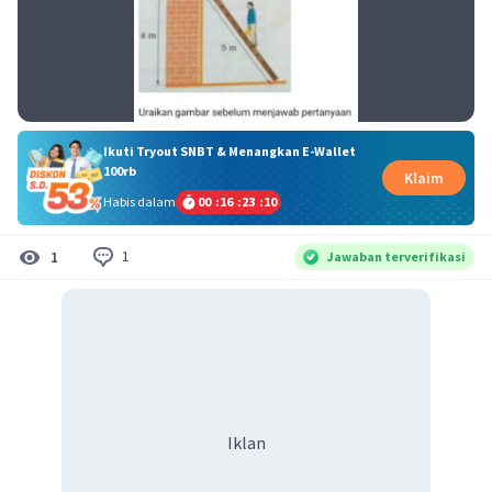
Ikuti Tryout SNBT & Menangkan E-Wallet
100rb
Klaim
Habis dalam
00
:
16
:
23
:
10
1
1
Jawaban terverifikasi
Iklan