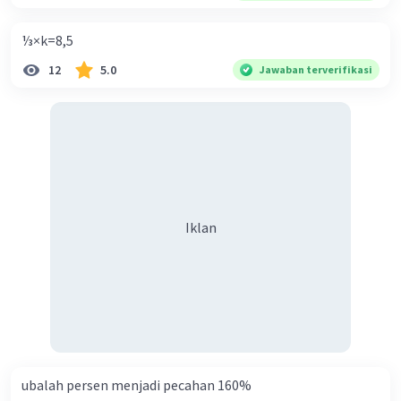
⅓×k=8,5
12
5.0
Jawaban terverifikasi
Iklan
ubalah persen menjadi pecahan 160%