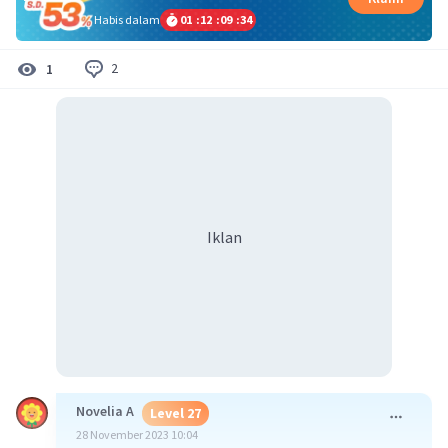
Habis dalam
01
:
12
:
09
:
34
2
1
Iklan
Novelia A
Level 27
28 November 2023 10:04