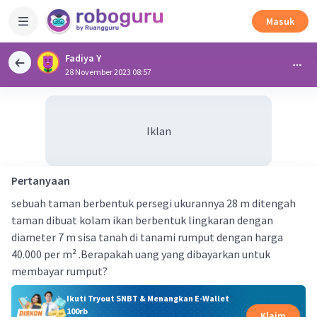
Masuk
Fadiya Y
28 November 2023 08:57
Iklan
Pertanyaan
sebuah taman berbentuk persegi ukurannya 28 m ditengah
taman dibuat kolam ikan berbentuk lingkaran dengan
diameter 7 m sisa tanah di tanami rumput dengan harga
40.000 per m² .Berapakah uang yang dibayarkan untuk
membayar rumput?
Ikuti Tryout SNBT & Menangkan E-Wallet
100rb
Klaim