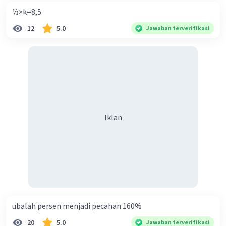
3. Karena kita tidak bisa memiliki sebagian pohon, kita
perlu membulatkan hasil ini ke bilangan bulat terdekat.
⅓×k=8,5
Dalam hal ini, kita membulatkan ke atas karena kita perlu
12
5.0
Jawaban terverifikasi
menutupi seluruh keliling taman. Jadi, kita membutuhkan
sekitar 88 pohon.
Kesimpulan:
Jadi, banyak pohon yang dibutuhkan untuk ditanam
mengelilingi taman tersebut adalah 88 pohon.
·
0.0
(
0
)
Balas
Beri Rating
Iklan
ubalah persen menjadi pecahan 160%
20
5.0
Jawaban terverifikasi