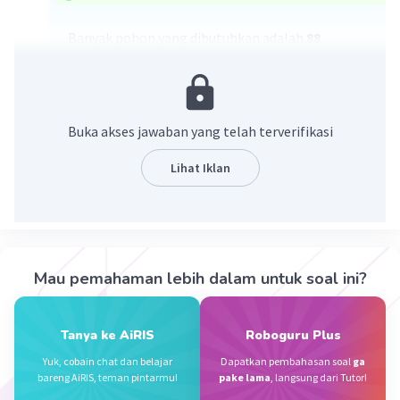
Banyak pohon yang dibutuhkan adalah
88
pohon.
Penjelasan ada di gambar yaa
Buka akses jawaban yang telah terverifikasi
Lihat Iklan
·
5.0
(
1
)
Balas
Beri Rating
Mau pemahaman lebih dalam untuk soal ini?
Terry L
Level 21
30 April 2024 11:41
Tanya ke AiRIS
Roboguru Plus
makasih kak
Yuk, cobain chat dan belajar
Dapatkan pembahasan soal
ga
bareng AiRIS, teman pintarmu!
pake lama
, langsung dari Tutor!