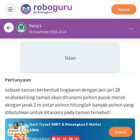
Masuk
Terry L
02 Desember 2023 10:16
Iklan
Pertanyaan
sebuah taman berbentuk lingkaran dengan jari-jari 28
m.disekeliling taman akan ditanami pohon pucuk merah
dengan jarak 2 m antar pohon.hitunglah banyak pohon yang
dibutuhkan untuk ditanami pada taman tersebut!
Ikuti Tryout SNBT & Menangkan E-Wallet
100rb
Klaim
Habis dalam
00
:
13
:
08
:
56