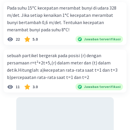
Iklan
Pada suhu 15°C kecepatan merambat bunyi di udara 328
m/det. Jika setiap kenaikan 1°C kecepatan merambat
bunyi bertambah 0,6 m/det. Tentukan kecepatan
merambat bunyi pada suhu 8°C!
22
5.0
Jawaban terverifikasi
sebuah partikel bergerak pada posisi (r) dengan
persamaan r=t²+2t+5,(r) dalam meter dan (t) dalam
detik.Hitunglah: a)kecepatan rata-rata saat t=1 dan t=3
b)percepaatan rata-rata saat t=1 dan t=2
11
3.0
Jawaban terverifikasi