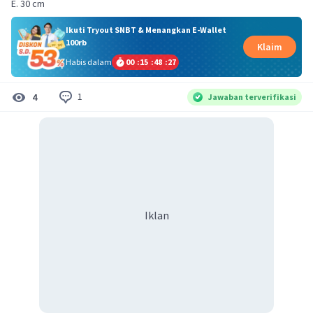
E. 30 cm
Ikuti Tryout SNBT & Menangkan E-Wallet
100rb
Klaim
Habis dalam
00
:
15
:
48
:
27
1
4
Jawaban terverifikasi
Iklan