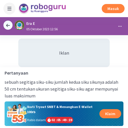
Masuk
Era E
05 Oktober 2023 12:56
Iklan
Pertanyaan
sebuah segitiga siku-siku jumlah kedua siku sikunya adalah
50 cm tentukan ukuran segitiga siku-siku agar mempunyai
luas maksimum
Ikuti Tryout SNBT & Menangkan E-Wallet
100rb
Klaim
Habis dalam
02
:
05
:
49
:
19