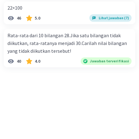
Sekarang kita set dLuas/dx sama dengan nol:
22×100
0 = (1/2) * (50 - x) - (1/2) * x
46
5.0
Lihat jawaban (7)
Sederhanakan persamaan ini:
Rata-rata dari 10 bilangan 28.Jika satu bilangan tidak
(1/2) * (50 - x) - (1/2) * x = 0
diikutkan, rata-ratanya menjadi 30.Carilah nilai bilangan
yang tidak diikutkan tersebut!
(1/2) * 50 - (1/2) * x - (1/2) * x = 0
40
4.0
Jawaban terverifikasi
25 - x/2 - x/2 = 0
25 - x = x
25 = 2x
x = 25/2
x = 12.5
Jadi, panjang salah satu siku-siku segitiga siku-siku
adalah 12.5 cm, dan panjang siku-siku yang lain adalah 50