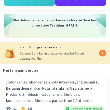
Kesimpulan:
Alasan yang tepat mengenai tanaman pepaya yang rajin
berbunga tapi tak pernah berbuah bisa jadi karena
tanaman tersebut adalah pepaya jantan, kurangnya
Perdalam pemahamanmu bersama Master Teacher
penyerbukan, atau kondisi lingkungan dan perawatan
di sesi Live Teaching, GRATIS!
yang tidak memadai.
·
0.0
(
0
)
Balas
Beri Rating
Klaim Gold gratis sekarang!
Dengan Gold kamu bisa tanya soal ke Forum
Nanda R
Community
Level 89
sepuasnya, lho.
17 Desember 2023 05:51
Jawaban terverifikasi
Pertanyaan serupa
Tanaman pepaya jantan artinya bahwa bunga
Iklan
Jodohkan gambar dengan pola interaksi yang sesuai! 10.
yang dihasilkan oleh tanaman tersebut hanya
Beruang dengan ikan Pola interaksi a. Netralisme b.
mempunyai organ kelamin jantan atau benang
Predasi c. Simbiosis mutualisme d. Simbiosis
sari saja. Sehingga, tanaman tersebut tidak bisa
komensalisme e. Simbiosis parasitisme f. Antibiosis
berbuah karena tidak mempunyai putik atau
11
3.5
Jawaban terverifikasi
organ kelamin betinanya.