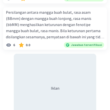
·
0.0
(
0
)
Balas
Beri Rating
Persilangan antara mangga buah bulat, rasa asam
(BBmm) dengan mangga buah lonjong, rasa manis
(bbMM) menghasilkan keturunan dengan fenotipe
mangga buah bulat, rasa manis. Bila keturunan pertama
disilangkan sesamanya, pemyataan di bawah ini yang tidak
benar mengenai keturunan yang dihasilkan dari
6
0.0
Jawaban terverifikasi
persilangan terse but adalah ... A. dihasilkan sembilan
mangga buah bulat, rasa mants B. dihasilkan tiga mangga
buah lonjong, rasa asam C. dihasi lkan tiga mangga buah
bulat, rasa manis D. dihasi lkan tiga mangga buah bulat,
rasa asam
Iklan