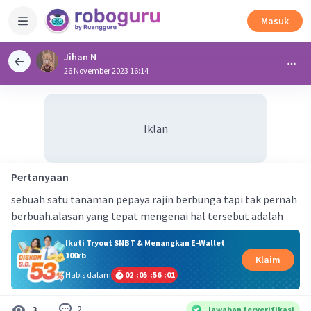
Masuk
Jihan N
26 November 2023 16:14
Iklan
Pertanyaan
sebuah satu tanaman pepaya rajin berbunga tapi tak pernah
berbuah.alasan yang tepat mengenai hal tersebut adalah
Ikuti Tryout SNBT & Menangkan E-Wallet
100rb
Klaim
Habis dalam
02
:
05
:
56
:
00
2
3
Jawaban terverifikasi