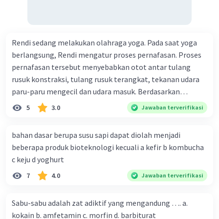
Rendi sedang melakukan olahraga yoga. Pada saat yoga
berlangsung, Rendi mengatur proses pernafasan. Proses
pernafasan tersebut menyebabkan otot antar tulang
rusuk konstraksi, tulang rusuk terangkat, tekanan udara
paru-paru mengecil dan udara masuk. Berdasarkan
informasi tersebut, dapat disimpulkan bahwa Rendi
5
3.0
Jawaban terverifikasi
sedang melakukan proses pernafasan....
bahan dasar berupa susu sapi dapat diolah menjadi
beberapa produk bioteknologi kecuali a kefir b kombucha
c keju d yoghurt
7
4.0
Jawaban terverifikasi
Sabu-sabu adalah zat adiktif yang mengandung …. a.
kokain b. amfetamin c. morfin d. barbiturat