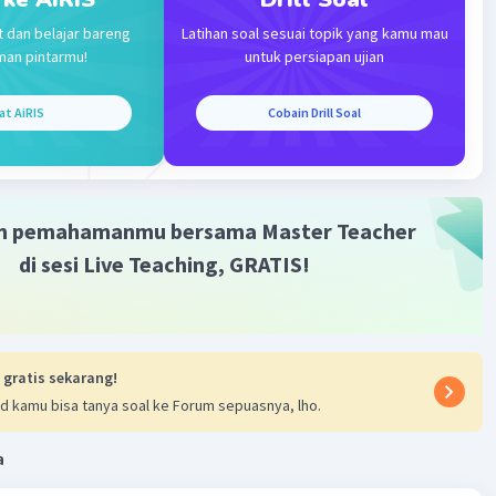
t dan belajar bareng
Latihan soal sesuai topik yang kamu mau
man pintarmu!
untuk persiapan ujian
an:
nggunakan rumus kecepatan = jarak/waktu, kita dapat
at AiRIS
Cobain Drill Soal
n kecepatan satelit tersebut. Semoga penjelasan ini
 kamu 🙂.
·
0.0
(
0
)
Balas
ating
m pemahamanmu bersama Master Teacher
di sesi Live Teaching, GRATIS!
 gratis sekarang!
Iklan
d kamu bisa tanya soal ke Forum sepuasnya, lho.
a