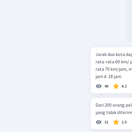
Jarak dua kota d
rata-rata 60 km/ 
rata 70 km/jam, maka waktu
jam d. 18 jam
40
4.2
Dari 200 orang pe
yang tidak diterima
31
2.5