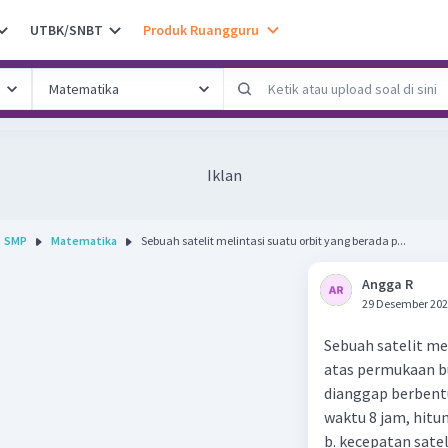
UTBK/SNBT
Produk Ruangguru
Iklan
SMP
Matematika
Sebuah satelit melintasi suatu orbit yang berada p...
Angga R
29 Desember 202
Sebuah satelit me
atas permukaan bum
dianggap berbentu
waktu 8 jam, hitu
b. kecepatan satel