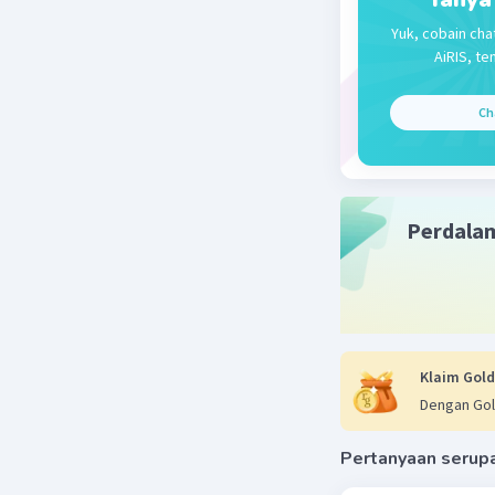
satelit.
Yuk, cobain cha
AiRIS, te
Kesimpul
Dengan me
Ch
menentuka
membantu
Beri R
Perdala
Klaim Gold
Dengan Gol
Pertanyaan serup