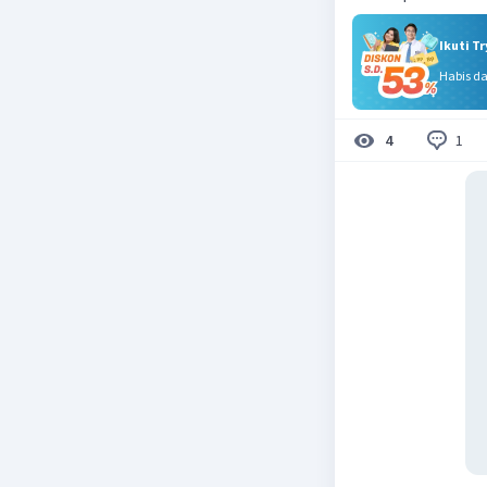
Ikuti T
Habis d
1
4