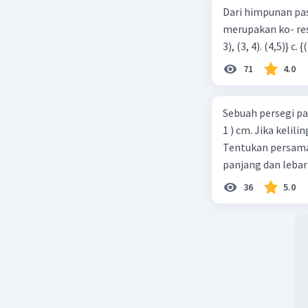
Dari himpunan pa
merupakan ko- respondensi satu-satu? a. {(1, 1), (2, 2), (3, 3), (4,4)} b. {(1, 2), (2,
71
4.0
Sebuah persegi pa
1 ) cm. Jika kelil
Tentukan persamaa
panjang dan lebar
36
5.0