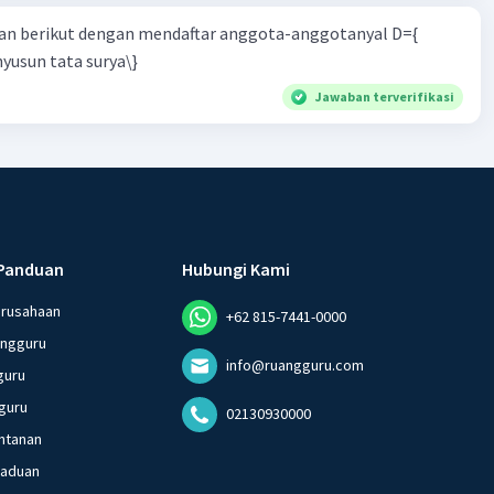
n berikut dengan mendaftar anggota-anggotanyal D={
yusun tata surya\}
Jawaban terverifikasi
Panduan
Hubungi Kami
erusahaan
+62 815-7441-0000
angguru
info@ruangguru.com
guru
guru
02130930000
ntanan
gaduan