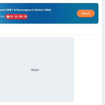
ryout SNBT & Menangkan E-Wallet 100rb
Klaim
alam
01
:
10
:
08
:
15
Iklan