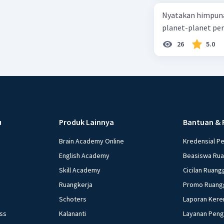
Nyatakan himpuna
planet-planet pen
26
5.0
u
Produk Lainnya
Bantuan & 
Brain Academy Online
Kredensial P
English Academy
Beasiswa Ru
Skill Academy
Cicilan Ruang
Ruangkerja
Promo Ruang
Schoters
Laporan Kere
ess
Kalananti
Layanan Pen