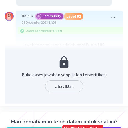
Dela A
Community
Level 92
05 Desember 2023 13:06
Jawaban terverifikasi
Jawaban yang tepat adalah
opsi B. x < 180
Penjelasan
x cm/3 < 60 cm
x cm < 60 cm x 3
x cm < 180 cm
Buka akses jawaban yang telah terverifikasi
x < 180 cm
Jawaban dari soal tersebut adalah
x < 180 cm.
Lihat Iklan
·
0.0
(
0
)
Balas
Beri Rating
Mau pemahaman lebih dalam untuk soal ini?
LATIHAN SOAL GRATIS!