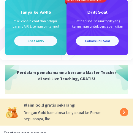
Tanya ke AiRIS
Drill Soal
Iklan
Yuk, cobain chat dan belajar
Latihan soal sesuai topik yang
bareng AiRIS, teman pintarmu!
kamu mau untuk persiapan ujian
Chat AiRIS
Cobain Drill Soal
Perdalam pemahamanmu bersama Master Teacher
di sesi Live Teaching, GRATIS!
Klaim Gold gratis sekarang!
Dengan Gold kamu bisa tanya soal ke Forum
sepuasnya, lho.