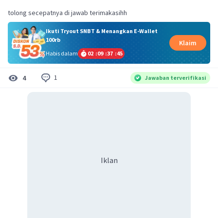
tolong secepatnya di jawab terimakasihh
Ikuti Tryout SNBT & Menangkan E-Wallet
100rb
Klaim
Habis dalam
02
:
09
:
37
:
44
1
4
Jawaban terverifikasi
Iklan