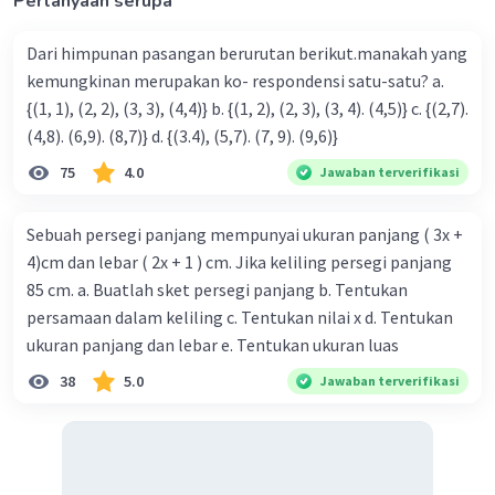
Pertanyaan serupa
Dari himpunan pasangan berurutan berikut.manakah yang
kemungkinan merupakan ko- respondensi satu-satu? a.
{(1, 1), (2, 2), (3, 3), (4,4)} b. {(1, 2), (2, 3), (3, 4). (4,5)} c. {(2,7).
(4,8). (6,9). (8,7)} d. {(3.4), (5,7). (7, 9). (9,6)}
75
4.0
Jawaban terverifikasi
Sebuah persegi panjang mempunyai ukuran panjang ( 3x +
4)cm dan lebar ( 2x + 1 ) cm. Jika keliling persegi panjang
85 cm. a. Buatlah sket persegi panjang b. Tentukan
persamaan dalam keliling c. Tentukan nilai x d. Tentukan
ukuran panjang dan lebar e. Tentukan ukuran luas
38
5.0
Jawaban terverifikasi