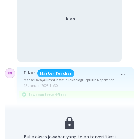
Iklan
E. Nur
Master Teacher
Mahasiswa/Alumni Institut Teknologi Sepuluh Nopember
15 Januari 2023 11:30
Jawaban terverifikasi
Jawaban : 6.480 cara
Ingat!
Jika terdapat n1 cara melakukan kegiatan
Buka akses jawaban yang telah terverifikasi