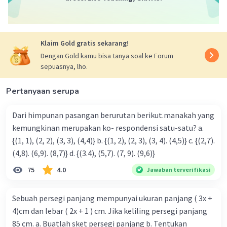
Sehingga banyak cara mereka duduk
= 3 . 720 . 12 = 6.480 cara
Dengan demikian banyak cara 12 penumpang
Klaim Gold gratis sekarang!
tersebut duduk adalah 6.480 cara.
Dengan Gold kamu bisa tanya soal ke Forum
sepuasnya, lho.
·
0.0
(
0
)
Balas
Beri Rating
Pertanyaan serupa
Dari himpunan pasangan berurutan berikut.manakah yang
kemungkinan merupakan ko- respondensi satu-satu? a.
{(1, 1), (2, 2), (3, 3), (4,4)} b. {(1, 2), (2, 3), (3, 4). (4,5)} c. {(2,7).
(4,8). (6,9). (8,7)} d. {(3.4), (5,7). (7, 9). (9,6)}
Iklan
75
4.0
Jawaban terverifikasi
Sebuah persegi panjang mempunyai ukuran panjang ( 3x +
4)cm dan lebar ( 2x + 1 ) cm. Jika keliling persegi panjang
85 cm. a. Buatlah sket persegi panjang b. Tentukan