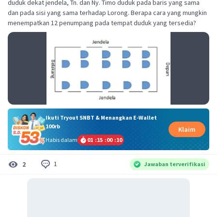
duduk dekat jendela, Tn. dan Ny. Timo duduk pada baris yang sama
dan pada sisi yang sama terhadap Lorong. Berapa cara yang mungkin
menempatkan 12 penumpang pada tempat duduk yang tersedia?
Ikuti Tryout SNBT & Menangkan E-Wallet
100rb
Klaim
Habis dalam
01
:
15
:
00
:
10
1
2
Jawaban terverifikasi